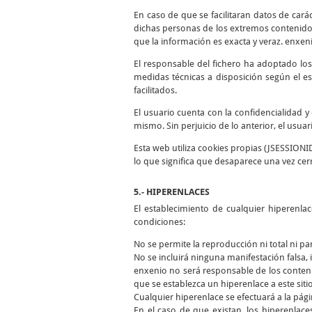
En caso de que se facilitaran datos de cará
dichas personas de los extremos contenidos
que la información es exacta y veraz. enxen
El responsable del fichero ha adoptado los
medidas técnicas a disposición según el es
facilitados.
El usuario cuenta con la confidencialidad 
mismo. Sin perjuicio de lo anterior, el usua
Esta web utiliza cookies propias (JSESSIONI
lo que significa que desaparece una vez cer
5.- HIPERENLACES
El establecimiento de cualquier hiperenla
condiciones:
No se permite la reproducción ni total ni pa
No se incluirá ninguna manifestación falsa, i
enxenio no será responsable de los conteni
que se establezca un hiperenlace a este siti
Cualquier hiperenlace se efectuará a la págin
En el caso de que existan, los hiperenlace