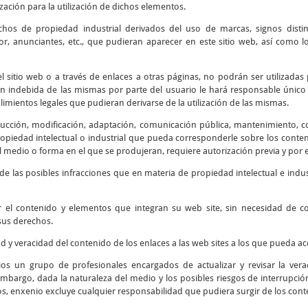
ización para la utilización de dichos elementos.
chos de propiedad industrial derivados del uso de marcas, signos disti
r, anunciantes, etc., que pudieran aparecer en este sitio web, así como
 sitio web o a través de enlaces a otras páginas, no podrán ser utilizadas 
ión indebida de las mismas por parte del usuario le hará responsable único 
mientos legales que pudieran derivarse de la utilización de las mismas.
cción, modificación, adaptación, comunicación pública, mantenimiento, corr
piedad intelectual o industrial que pueda corresponderle sobre los contenid
 medio o forma en el que se produjeran, requiere autorización previa y por e
e las posibles infracciones que en materia de propiedad intelectual e indus
r el contenido y elementos que integran su web site, sin necesidad de 
sus derechos.
ad y veracidad del contenido de los enlaces a las web sites a los que pueda 
os un grupo de profesionales encargados de actualizar y revisar la verac
embargo, dada la naturaleza del medio y los posibles riesgos de interrupción 
os, enxenio excluye cualquier responsabilidad que pudiera surgir de los cont