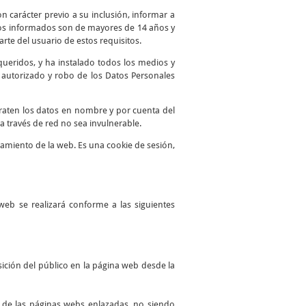
n carácter previo a su inclusión, informar a
atos informados son de mayores de 14 años y
te del usuario de estos requisitos.
queridos, y ha instalado todos los medios y
o autorizado y robo de los Datos Personales
traten los datos en nombre y por cuenta del
a través de red no sea invulnerable.
namiento de la web. Es una cookie de sesión,
web se realizará conforme a las siguientes
ición del público en la página web desde la
es de las páginas webs enlazadas, no siendo