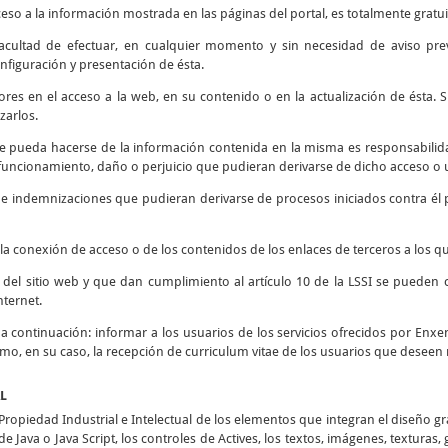
ceso a la información mostrada en las páginas del portal, es totalmente gratui
 facultad de efectuar, en cualquier momento y sin necesidad de aviso prev
nfiguración y presentación de ésta.
rores en el acceso a la web, en su contenido o en la actualización de ésta
zarlos.
e pueda hacerse de la información contenida en la misma es responsabilidad
ncionamiento, daño o perjuicio que pudieran derivarse de dicho acceso o u
s e indemnizaciones que pudieran derivarse de procesos iniciados contra él 
la conexión de acceso o de los contenidos de los enlaces de terceros a los qu
d del sitio web y que dan cumplimiento al artículo 10 de la LSSI se pueden 
nternet.
o a continuación: informar a los usuarios de los servicios ofrecidos por Enxen
como, en su caso, la recepción de curriculum vitae de los usuarios que deseen 
AL
opiedad Industrial e Intelectual de los elementos que integran el diseño g
e Java o Java Script, los controles de Actives, los textos, imágenes, texturas,