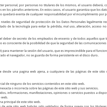
cter personal, por personas no titulares de los mismos, el usuario deberá, co
 en los párrafos anteriores. En estos casos, el usuario garantiza que los d
io quedará exenta de cualquier responsabilidad por el incumplimiento por par
 niveles de seguridad de protección de los Datos Personales legalmente re
tado de la tecnología para evitar la pérdida, mal uso, alteración, acceso n
y el deber de secreto de los empleados de enxenio y de todos aquellos que 
rio es consciente de la posibilidad de que la seguridad de las comunicaciones 
D) para mantener la sesión del usuario, que es imprescindible para el funcio
rado el navegador, no se guarda de forma persistente en el disco duro.
ce desde una pagina web ajena, a cualquiera de las páginas de este sitio 
rcial de ninguno de los servicios contenidos en este sitio web.
nexacta o incorrecta sobre las páginas de este sitio web y sus servicios.
dos, informaciones, manifestaciones, opiniones o servicios puestos a dispos
o web.
a principal de este sitio web.
s de este sitio web habrán sido validados de forma previa con los titular