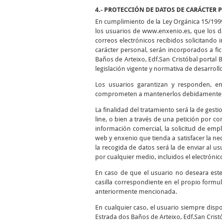
4.- PROTECCIÓN DE DATOS DE CARÁCTER 
En cumplimiento de la Ley Orgánica 15/199
los usuarios de www.enxenio.es, que los da
correos electrónicos recibidos solicitando
carácter personal, serán incorporados a f
Baños de Arteixo, Edf.San Cristóbal portal 
legislación vigente y normativa de desarroll
Los usuarios garantizan y responden, en 
comprometen a mantenerlos debidamente ac
La finalidad del tratamiento será la de gest
line, o bien a través de una petición por cor
información comercial, la solicitud de empl
web y enxenio que tienda a satisfacer la nec
la recogida de datos será la de enviar al 
por cualquier medio, incluidos el electrónico
En caso de que el usuario no deseara est
casilla correspondiente en el propio formul
anteriormente mencionada.
En cualquier caso, el usuario siempre dispo
Estrada dos Baños de Arteixo, Edf.San Cristó