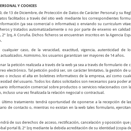
PERSONAL Y COOKIES
9, de 13 de Diciembre, de Protección de Datos de Carácter Personal y su Re
tos facilitados a través del sitio web mediante los correspondientes formu
 información (ya sea comercial o informativa) o enviando su curriculum vitae
icheros y tratados automatizadamente o no por parte de enxenio en calidad 
B, 2º Izq, A Coruña. Dichos ficheros se encuentran inscritos en la Agencia E
o.
cualquier caso, de la veracidad, exactitud, vigencia, autenticidad de 
tualizados. Asimismo, los usuarios garantizan ser mayores de 14 años.
ionar la petición realizada a través de la web ya sea a través de formulario de
reo electrónico. Tal petición podrá ser, sin carácter limitativo, la gestión de
eo o incluso el alta en boletines informativos de la empresa, así como cualq
esidad del usuario. Todos los datos solicitados son necesarios para poder at
usuario información comercial sobre productos o servicios relacionados con l
, incluso una vez finalizada la relación negocial o contractual.
e último tratamiento tendrá oportunidad de oponerse a la recepción de l
ario de contacto o, mientras no existan en la web tales formulario, ejercit
ndrá de sus derechos de acceso, rectificación, cancelación y oposición que 
bal portal B, 2º Izq mediante la debida acreditación de su identidad (copia d