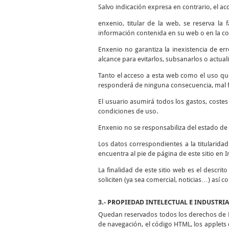
Salvo indicación expresa en contrario, el ac
enxenio, titular de la web, se reserva la
información contenida en su web o en la co
Enxenio no garantiza la inexistencia de er
alcance para evitarlos, subsanarlos o actuali
Tanto el acceso a esta web como el uso qu
responderá de ninguna consecuencia, mal fu
El usuario asumirá todos los gastos, coste
condiciones de uso.
Enxenio no se responsabiliza del estado de 
Los datos correspondientes a la titularida
encuentra al pie de página de este sitio en I
La finalidad de este sitio web es el descrit
soliciten (ya sea comercial, noticias…) así 
3.- PROPIEDAD INTELECTUAL E INDUSTRI
Quedan reservados todos los derechos de Pr
de navegación, el código HTML, los applets d