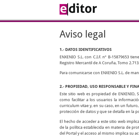
Aviso legal
1.- DATOS IDENTIFICATIVOS
ENXENIO S.L. con C.I.F. nº B-15879653 tiene
Registro Mercantil de A Coruña, Tomo 2.713,
Para comunicarse con ENXENIO S.L. de manera
2.- PROPIEDAD, USO RESPONSABLE Y FIN
Este sitio web es propiedad de ENXENIO, S.
como facilitar a los usuarios la informaci
curriculum vitae y, en su caso, en un futuro,
protección de datos y que se detalla en la p
El hecho de acceder a este sitio web impli
de la política establecida en materia de pro
del Portal y el acceso al mismo implica su ac