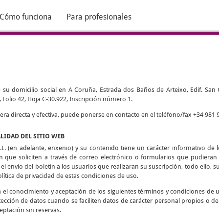
Cómo funciona
Para profesionales
 su domicilio social en A Coruña, Estrada dos Baños de Arteixo, Edif. San Cri
 Folio 42, Hoja C-30.922, Inscripción número 1.
 directa y efectiva, puede ponerse en contacto en el teléfono/fax +34 981 9
ALIDAD DEL SITIO WEB
L. (en adelante, enxenio) y su contenido tiene un carácter informativo de lo
ón que soliciten a través de correo electrónico o formularios que pudieran h
 el envío del boletín a los usuarios que realizaran su suscripción, todo ello, su
olítica de privacidad de estas condiciones de uso.
ca el conocimiento y aceptación de los siguientes términos y condiciones de 
tección de datos cuando se faciliten datos de carácter personal propios o de
eptación sin reservas.