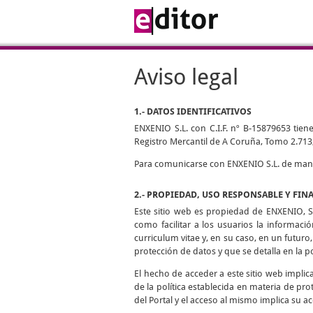
Aviso legal
1.- DATOS IDENTIFICATIVOS
ENXENIO S.L. con C.I.F. nº B-15879653 tiene
Registro Mercantil de A Coruña, Tomo 2.713,
Para comunicarse con ENXENIO S.L. de manera
2.- PROPIEDAD, USO RESPONSABLE Y FIN
Este sitio web es propiedad de ENXENIO, S.
como facilitar a los usuarios la informaci
curriculum vitae y, en su caso, en un futuro,
protección de datos y que se detalla en la p
El hecho de acceder a este sitio web impli
de la política establecida en materia de pro
del Portal y el acceso al mismo implica su ac