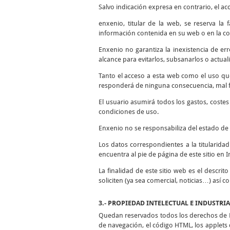
Salvo indicación expresa en contrario, el ac
enxenio, titular de la web, se reserva la
información contenida en su web o en la co
Enxenio no garantiza la inexistencia de er
alcance para evitarlos, subsanarlos o actuali
Tanto el acceso a esta web como el uso qu
responderá de ninguna consecuencia, mal fu
El usuario asumirá todos los gastos, coste
condiciones de uso.
Enxenio no se responsabiliza del estado de 
Los datos correspondientes a la titularida
encuentra al pie de página de este sitio en I
La finalidad de este sitio web es el descrit
soliciten (ya sea comercial, noticias…) así 
3.- PROPIEDAD INTELECTUAL E INDUSTRI
Quedan reservados todos los derechos de Pr
de navegación, el código HTML, los applets d