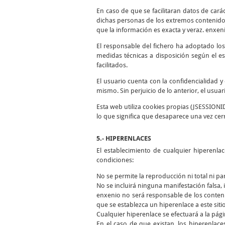
En caso de que se facilitaran datos de cará
dichas personas de los extremos contenidos
que la información es exacta y veraz. enxen
El responsable del fichero ha adoptado los
medidas técnicas a disposición según el es
facilitados.
El usuario cuenta con la confidencialidad 
mismo. Sin perjuicio de lo anterior, el usua
Esta web utiliza cookies propias (JSESSIONI
lo que significa que desaparece una vez cer
5.- HIPERENLACES
El establecimiento de cualquier hiperenla
condiciones:
No se permite la reproducción ni total ni pa
No se incluirá ninguna manifestación falsa, i
enxenio no será responsable de los conteni
que se establezca un hiperenlace a este siti
Cualquier hiperenlace se efectuará a la págin
En el caso de que existan, los hiperenlace