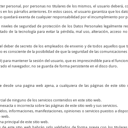
cter personal, por personas no titulares de los mismos, el usuario deberá, co
 en los párrafos anteriores. En estos casos, el usuario garantiza que los d
io quedará exenta de cualquier responsabilidad por el incumplimiento por par
 niveles de seguridad de protección de los Datos Personales legalmente re
tado de la tecnología para evitar la pérdida, mal uso, alteración, acceso n
y el deber de secreto de los empleados de enxenio y de todos aquellos que 
rio es consciente de la posibilidad de que la seguridad de las comunicaciones 
D) para mantener la sesión del usuario, que es imprescindible para el funcio
rado el navegador, no se guarda de forma persistente en el disco duro.
ce desde una pagina web ajena, a cualquiera de las páginas de este sitio 
rcial de ninguno de los servicios contenidos en este sitio web.
nexacta o incorrecta sobre las páginas de este sitio web y sus servicios.
dos, informaciones, manifestaciones, opiniones o servicios puestos a dispos
o web.
a principal de este sitio web.
s de este sitio web habrán sido validados de forma previa con los titular