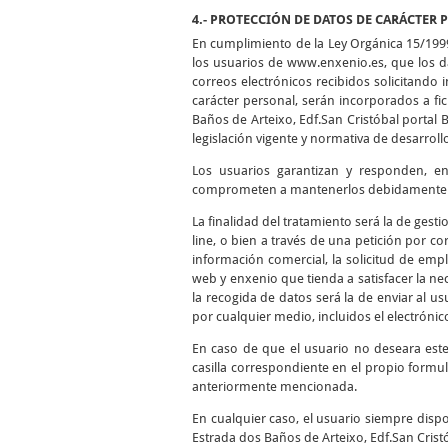
4.- PROTECCIÓN DE DATOS DE CARÁCTER 
En cumplimiento de la Ley Orgánica 15/199
los usuarios de www.enxenio.es, que los da
correos electrónicos recibidos solicitando
carácter personal, serán incorporados a f
Baños de Arteixo, Edf.San Cristóbal portal 
legislación vigente y normativa de desarroll
Los usuarios garantizan y responden, en 
comprometen a mantenerlos debidamente ac
La finalidad del tratamiento será la de gest
line, o bien a través de una petición por cor
información comercial, la solicitud de empl
web y enxenio que tienda a satisfacer la nec
la recogida de datos será la de enviar al 
por cualquier medio, incluidos el electrónico
En caso de que el usuario no deseara est
casilla correspondiente en el propio formul
anteriormente mencionada.
En cualquier caso, el usuario siempre dispo
Estrada dos Baños de Arteixo, Edf.San Cristó