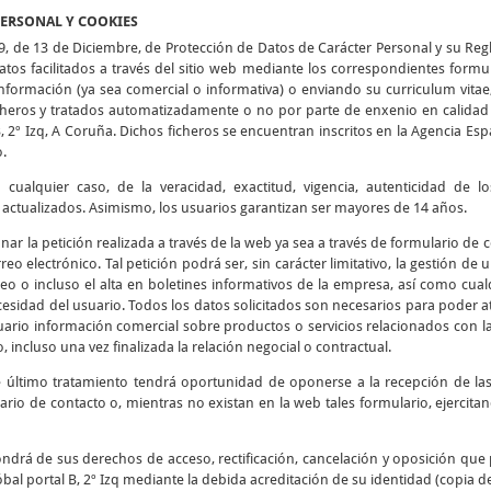
PERSONAL Y COOKIES
9, de 13 de Diciembre, de Protección de Datos de Carácter Personal y su Re
tos facilitados a través del sitio web mediante los correspondientes formu
 información (ya sea comercial o informativa) o enviando su curriculum vitae
icheros y tratados automatizadamente o no por parte de enxenio en calidad 
B, 2º Izq, A Coruña. Dichos ficheros se encuentran inscritos en la Agencia E
o.
cualquier caso, de la veracidad, exactitud, vigencia, autenticidad de 
tualizados. Asimismo, los usuarios garantizan ser mayores de 14 años.
ionar la petición realizada a través de la web ya sea a través de formulario de
reo electrónico. Tal petición podrá ser, sin carácter limitativo, la gestión de
eo o incluso el alta en boletines informativos de la empresa, así como cualq
esidad del usuario. Todos los datos solicitados son necesarios para poder at
usuario información comercial sobre productos o servicios relacionados con l
, incluso una vez finalizada la relación negocial o contractual.
e último tratamiento tendrá oportunidad de oponerse a la recepción de l
ario de contacto o, mientras no existan en la web tales formulario, ejercit
ndrá de sus derechos de acceso, rectificación, cancelación y oposición que 
bal portal B, 2º Izq mediante la debida acreditación de su identidad (copia d