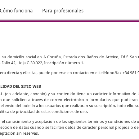
Cómo funciona
Para profesionales
 su domicilio social en A Coruña, Estrada dos Baños de Arteixo, Edif. San Cri
 Folio 42, Hoja C-30.922, Inscripción número 1.
 directa y efectiva, puede ponerse en contacto en el teléfono/fax +34 981 9
ALIDAD DEL SITIO WEB
L. (en adelante, enxenio) y su contenido tiene un carácter informativo de lo
ón que soliciten a través de correo electrónico o formularios que pudieran h
 el envío del boletín a los usuarios que realizaran su suscripción, todo ello, su
olítica de privacidad de estas condiciones de uso.
ca el conocimiento y aceptación de los siguientes términos y condiciones de 
tección de datos cuando se faciliten datos de carácter personal propios o de
eptación sin reservas.