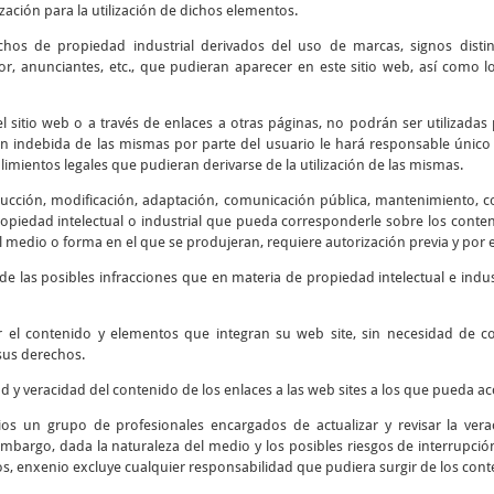
ización para la utilización de dichos elementos.
chos de propiedad industrial derivados del uso de marcas, signos disti
r, anunciantes, etc., que pudieran aparecer en este sitio web, así como
 sitio web o a través de enlaces a otras páginas, no podrán ser utilizadas 
ión indebida de las mismas por parte del usuario le hará responsable único 
mientos legales que pudieran derivarse de la utilización de las mismas.
cción, modificación, adaptación, comunicación pública, mantenimiento, corr
piedad intelectual o industrial que pueda corresponderle sobre los contenid
 medio o forma en el que se produjeran, requiere autorización previa y por e
e las posibles infracciones que en materia de propiedad intelectual e indus
r el contenido y elementos que integran su web site, sin necesidad de 
sus derechos.
ad y veracidad del contenido de los enlaces a las web sites a los que pueda 
os un grupo de profesionales encargados de actualizar y revisar la verac
embargo, dada la naturaleza del medio y los posibles riesgos de interrupción 
os, enxenio excluye cualquier responsabilidad que pudiera surgir de los cont