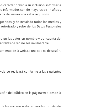
n carácter previo a su inclusión, informar a
atos informados son de mayores de 14 años y
te del usuario de estos requisitos.
queridos, y ha instalado todos los medios y
o autorizado y robo de los Datos Personales
traten los datos en nombre y por cuenta del
a través de red no sea invulnerable.
namiento de la web. Es una cookie de sesión,
web se realizará conforme a las siguientes
ición del público en la página web desde la
es de las páginas webs enlazadas, no siendo