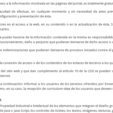
ceso a la información mostrada en las páginas del portal, es totalmente gratui
 facultad de efectuar, en cualquier momento y sin necesidad de aviso prev
nfiguración y presentación de ésta.
rores en el acceso a la web, en su contenido o en la actualización de ésta
zarlos.
e pueda hacerse de la información contenida en la misma es responsabilidad
ncionamiento, daño o perjuicio que pudieran derivarse de dicho acceso o u
s e indemnizaciones que pudieran derivarse de procesos iniciados contra él 
la conexión de acceso o de los contenidos de los enlaces de terceros a los qu
d del sitio web y que dan cumplimiento al artículo 10 de la LSSI se pueden 
nternet.
o a continuación: informar a los usuarios de los servicios ofrecidos por Enxen
como, en su caso, la recepción de curriculum vitae de los usuarios que deseen 
AL
opiedad Industrial e Intelectual de los elementos que integran el diseño g
e Java o Java Script, los controles de Actives, los textos, imágenes, texturas,