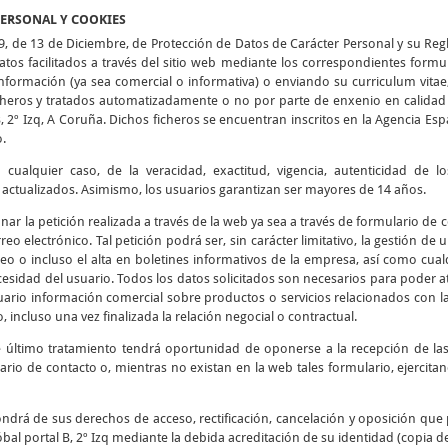
PERSONAL Y COOKIES
9, de 13 de Diciembre, de Protección de Datos de Carácter Personal y su Re
tos facilitados a través del sitio web mediante los correspondientes formu
 información (ya sea comercial o informativa) o enviando su curriculum vitae
icheros y tratados automatizadamente o no por parte de enxenio en calidad 
B, 2º Izq, A Coruña. Dichos ficheros se encuentran inscritos en la Agencia E
o.
cualquier caso, de la veracidad, exactitud, vigencia, autenticidad de 
tualizados. Asimismo, los usuarios garantizan ser mayores de 14 años.
ionar la petición realizada a través de la web ya sea a través de formulario de
reo electrónico. Tal petición podrá ser, sin carácter limitativo, la gestión de
eo o incluso el alta en boletines informativos de la empresa, así como cualq
esidad del usuario. Todos los datos solicitados son necesarios para poder at
usuario información comercial sobre productos o servicios relacionados con l
, incluso una vez finalizada la relación negocial o contractual.
e último tratamiento tendrá oportunidad de oponerse a la recepción de l
ario de contacto o, mientras no existan en la web tales formulario, ejercit
ndrá de sus derechos de acceso, rectificación, cancelación y oposición que 
bal portal B, 2º Izq mediante la debida acreditación de su identidad (copia d