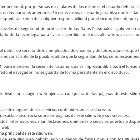
cter personal, por personas no titulares de los mismos, el usuario deberá, co
 en los párrafos anteriores. En estos casos, el usuario garantiza que los d
io quedará exenta de cualquier responsabilidad por el incumplimiento por par
 niveles de seguridad de protección de los Datos Personales legalmente re
tado de la tecnología para evitar la pérdida, mal uso, alteración, acceso n
y el deber de secreto de los empleados de enxenio y de todos aquellos que 
rio es consciente de la posibilidad de que la seguridad de las comunicaciones 
D) para mantener la sesión del usuario, que es imprescindible para el funcio
rado el navegador, no se guarda de forma persistente en el disco duro.
ce desde una pagina web ajena, a cualquiera de las páginas de este sitio 
rcial de ninguno de los servicios contenidos en este sitio web.
nexacta o incorrecta sobre las páginas de este sitio web y sus servicios.
dos, informaciones, manifestaciones, opiniones o servicios puestos a dispos
o web.
a principal de este sitio web.
s de este sitio web habrán sido validados de forma previa con los titular