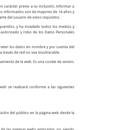
n carácter previo a su inclusión, informar a
atos informados son de mayores de 14 años y
te del usuario de estos requisitos.
queridos, y ha instalado todos los medios y
o autorizado y robo de los Datos Personales
traten los datos en nombre y por cuenta del
a través de red no sea invulnerable.
namiento de la web. Es una cookie de sesión,
web se realizará conforme a las siguientes
ición del público en la página web desde la
es de las páginas webs enlazadas, no siendo