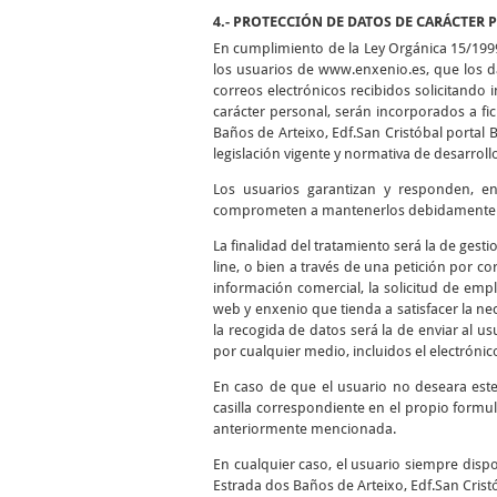
4.- PROTECCIÓN DE DATOS DE CARÁCTER 
En cumplimiento de la Ley Orgánica 15/199
los usuarios de www.enxenio.es, que los da
correos electrónicos recibidos solicitando
carácter personal, serán incorporados a f
Baños de Arteixo, Edf.San Cristóbal portal 
legislación vigente y normativa de desarroll
Los usuarios garantizan y responden, en 
comprometen a mantenerlos debidamente ac
La finalidad del tratamiento será la de gest
line, o bien a través de una petición por cor
información comercial, la solicitud de empl
web y enxenio que tienda a satisfacer la nec
la recogida de datos será la de enviar al 
por cualquier medio, incluidos el electrónico
En caso de que el usuario no deseara est
casilla correspondiente en el propio formul
anteriormente mencionada.
En cualquier caso, el usuario siempre dispo
Estrada dos Baños de Arteixo, Edf.San Cristó