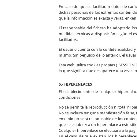
En caso de que se facilitaran datos de cará
dichas personas de los extremos contenidos
que la información es exacta y veraz. enxen
El responsable del fichero ha adoptado los
medidas técnicas a disposición según el es
facilitados.
El usuario cuenta con la confidencialidad 
mismo. Sin perjuicio de lo anterior, el usua
Esta web utiliza cookies propias (JSESSIONI
lo que significa que desaparece una vez cer
5.- HIPERENLACES
El establecimiento de cualquier hiperenla
condiciones:
No se permite la reproducción ni total ni pa
No se incluirá ninguna manifestación falsa, i
enxenio no será responsable de los conteni
que se establezca un hiperenlace a este siti
Cualquier hiperenlace se efectuará a la págin
En el caso de que existan, los hiperenlace