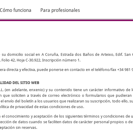
Cómo funciona
Para profesionales
 su domicilio social en A Coruña, Estrada dos Baños de Arteixo, Edif. San Cri
 Folio 42, Hoja C-30.922, Inscripción número 1.
 directa y efectiva, puede ponerse en contacto en el teléfono/fax +34 981 9
ALIDAD DEL SITIO WEB
L. (en adelante, enxenio) y su contenido tiene un carácter informativo de lo
ón que soliciten a través de correo electrónico o formularios que pudieran h
 el envío del boletín a los usuarios que realizaran su suscripción, todo ello, su
olítica de privacidad de estas condiciones de uso.
ca el conocimiento y aceptación de los siguientes términos y condiciones de 
tección de datos cuando se faciliten datos de carácter personal propios o de
eptación sin reservas.