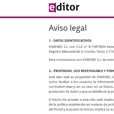
Aviso legal
1.- DATOS IDENTIFICATIVOS
ENXENIO S.L. con C.I.F. nº B-15879653 tiene
Registro Mercantil de A Coruña, Tomo 2.713,
Para comunicarse con ENXENIO S.L. de manera
2.- PROPIEDAD, USO RESPONSABLE Y FIN
Este sitio web es propiedad de ENXENIO, S.
como facilitar a los usuarios la informaci
curriculum vitae y, en su caso, en un futuro,
protección de datos y que se detalla en la p
El hecho de acceder a este sitio web impli
de la política establecida en materia de pro
del Portal y el acceso al mismo implica su ac