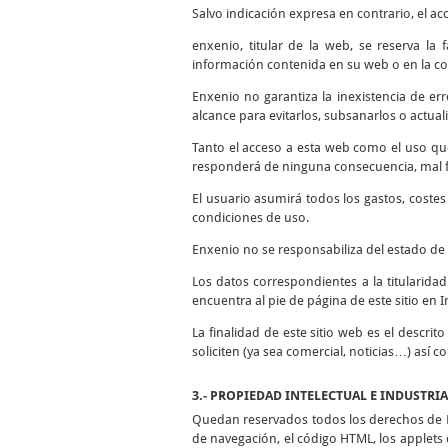
Salvo indicación expresa en contrario, el ac
enxenio, titular de la web, se reserva la
información contenida en su web o en la co
Enxenio no garantiza la inexistencia de er
alcance para evitarlos, subsanarlos o actuali
Tanto el acceso a esta web como el uso qu
responderá de ninguna consecuencia, mal fu
El usuario asumirá todos los gastos, coste
condiciones de uso.
Enxenio no se responsabiliza del estado de 
Los datos correspondientes a la titularida
encuentra al pie de página de este sitio en I
La finalidad de este sitio web es el descrit
soliciten (ya sea comercial, noticias…) así 
3.- PROPIEDAD INTELECTUAL E INDUSTRI
Quedan reservados todos los derechos de Pr
de navegación, el código HTML, los applets d