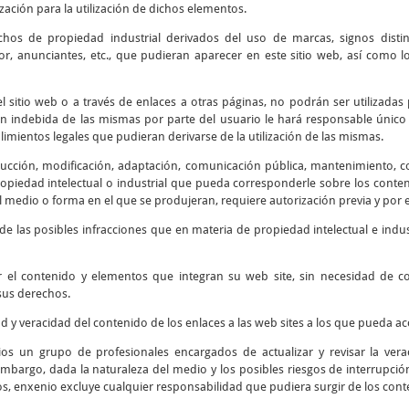
ización para la utilización de dichos elementos.
chos de propiedad industrial derivados del uso de marcas, signos disti
r, anunciantes, etc., que pudieran aparecer en este sitio web, así como
 sitio web o a través de enlaces a otras páginas, no podrán ser utilizadas 
ión indebida de las mismas por parte del usuario le hará responsable único 
mientos legales que pudieran derivarse de la utilización de las mismas.
cción, modificación, adaptación, comunicación pública, mantenimiento, corr
piedad intelectual o industrial que pueda corresponderle sobre los contenid
 medio o forma en el que se produjeran, requiere autorización previa y por e
e las posibles infracciones que en materia de propiedad intelectual e indus
r el contenido y elementos que integran su web site, sin necesidad de 
sus derechos.
ad y veracidad del contenido de los enlaces a las web sites a los que pueda 
os un grupo de profesionales encargados de actualizar y revisar la verac
embargo, dada la naturaleza del medio y los posibles riesgos de interrupción 
os, enxenio excluye cualquier responsabilidad que pudiera surgir de los cont