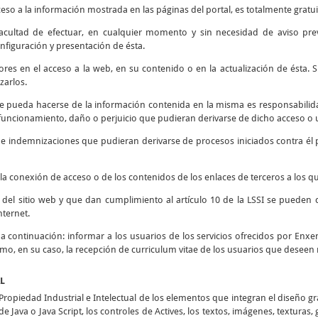
ceso a la información mostrada en las páginas del portal, es totalmente gratui
 facultad de efectuar, en cualquier momento y sin necesidad de aviso prev
nfiguración y presentación de ésta.
rores en el acceso a la web, en su contenido o en la actualización de ésta
zarlos.
e pueda hacerse de la información contenida en la misma es responsabilidad
ncionamiento, daño o perjuicio que pudieran derivarse de dicho acceso o u
s e indemnizaciones que pudieran derivarse de procesos iniciados contra él 
la conexión de acceso o de los contenidos de los enlaces de terceros a los qu
d del sitio web y que dan cumplimiento al artículo 10 de la LSSI se pueden 
nternet.
o a continuación: informar a los usuarios de los servicios ofrecidos por Enxen
como, en su caso, la recepción de curriculum vitae de los usuarios que deseen 
AL
opiedad Industrial e Intelectual de los elementos que integran el diseño g
e Java o Java Script, los controles de Actives, los textos, imágenes, texturas,