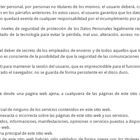
cter personal, por personas no titulares de los mismos, el usuario deberá, co
 en los párrafos anteriores. En estos casos, el usuario garantiza que los d
io quedará exenta de cualquier responsabilidad por el incumplimiento por par
 niveles de seguridad de protección de los Datos Personales legalmente re
tado de la tecnología para evitar la pérdida, mal uso, alteración, acceso n
y el deber de secreto de los empleados de enxenio y de todos aquellos que 
rio es consciente de la posibilidad de que la seguridad de las comunicaciones 
D) para mantener la sesión del usuario, que es imprescindible para el funcio
rado el navegador, no se guarda de forma persistente en el disco duro.
ce desde una pagina web ajena, a cualquiera de las páginas de este sitio 
rcial de ninguno de los servicios contenidos en este sitio web.
nexacta o incorrecta sobre las páginas de este sitio web y sus servicios.
dos, informaciones, manifestaciones, opiniones o servicios puestos a dispos
o web.
a principal de este sitio web.
s de este sitio web habrán sido validados de forma previa con los titular