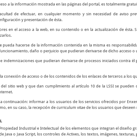
ceso a la información mostrada en las páginas del portal, es totalmente gratui
 facultad de efectuar, en cualquier momento y sin necesidad de aviso prev
nfiguración y presentación de ésta.
rores en el acceso a la web, en su contenido o en la actualización de ésta
zarlos.
e pueda hacerse de la información contenida en la misma es responsabilidad
ncionamiento, daño o perjuicio que pudieran derivarse de dicho acceso o u
s e indemnizaciones que pudieran derivarse de procesos iniciados contra él 
la conexión de acceso o de los contenidos de los enlaces de terceros a los qu
d del sitio web y que dan cumplimiento al artículo 10 de la LSSI se pueden 
nternet.
o a continuación: informar a los usuarios de los servicios ofrecidos por Enxen
como, en su caso, la recepción de curriculum vitae de los usuarios que deseen 
AL
opiedad Industrial e Intelectual de los elementos que integran el diseño g
e Java o Java Script, los controles de Actives, los textos, imágenes, texturas,