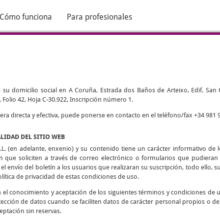
Cómo funciona
Para profesionales
 su domicilio social en A Coruña, Estrada dos Baños de Arteixo, Edif. San Cri
 Folio 42, Hoja C-30.922, Inscripción número 1.
 directa y efectiva, puede ponerse en contacto en el teléfono/fax +34 981 9
ALIDAD DEL SITIO WEB
L. (en adelante, enxenio) y su contenido tiene un carácter informativo de lo
ón que soliciten a través de correo electrónico o formularios que pudieran h
 el envío del boletín a los usuarios que realizaran su suscripción, todo ello, su
olítica de privacidad de estas condiciones de uso.
ca el conocimiento y aceptación de los siguientes términos y condiciones de 
tección de datos cuando se faciliten datos de carácter personal propios o de
eptación sin reservas.