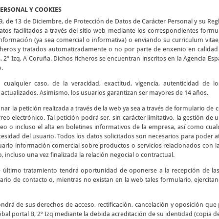
PERSONAL Y COOKIES
9, de 13 de Diciembre, de Protección de Datos de Carácter Personal y su Re
tos facilitados a través del sitio web mediante los correspondientes formu
 información (ya sea comercial o informativa) o enviando su curriculum vitae
icheros y tratados automatizadamente o no por parte de enxenio en calidad 
B, 2º Izq, A Coruña. Dichos ficheros se encuentran inscritos en la Agencia E
o.
cualquier caso, de la veracidad, exactitud, vigencia, autenticidad de 
tualizados. Asimismo, los usuarios garantizan ser mayores de 14 años.
ionar la petición realizada a través de la web ya sea a través de formulario de
reo electrónico. Tal petición podrá ser, sin carácter limitativo, la gestión de
eo o incluso el alta en boletines informativos de la empresa, así como cualq
esidad del usuario. Todos los datos solicitados son necesarios para poder at
usuario información comercial sobre productos o servicios relacionados con l
, incluso una vez finalizada la relación negocial o contractual.
e último tratamiento tendrá oportunidad de oponerse a la recepción de l
ario de contacto o, mientras no existan en la web tales formulario, ejercit
ndrá de sus derechos de acceso, rectificación, cancelación y oposición que 
bal portal B, 2º Izq mediante la debida acreditación de su identidad (copia d