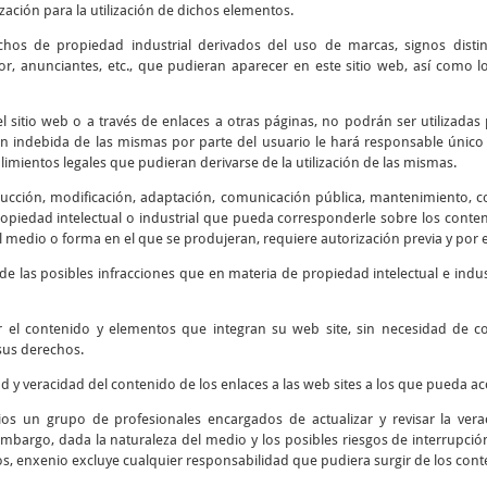
ización para la utilización de dichos elementos.
chos de propiedad industrial derivados del uso de marcas, signos disti
r, anunciantes, etc., que pudieran aparecer en este sitio web, así como
 sitio web o a través de enlaces a otras páginas, no podrán ser utilizadas 
ión indebida de las mismas por parte del usuario le hará responsable único 
mientos legales que pudieran derivarse de la utilización de las mismas.
cción, modificación, adaptación, comunicación pública, mantenimiento, corr
piedad intelectual o industrial que pueda corresponderle sobre los contenid
 medio o forma en el que se produjeran, requiere autorización previa y por e
e las posibles infracciones que en materia de propiedad intelectual e indus
r el contenido y elementos que integran su web site, sin necesidad de 
sus derechos.
ad y veracidad del contenido de los enlaces a las web sites a los que pueda 
os un grupo de profesionales encargados de actualizar y revisar la verac
embargo, dada la naturaleza del medio y los posibles riesgos de interrupción 
os, enxenio excluye cualquier responsabilidad que pudiera surgir de los cont