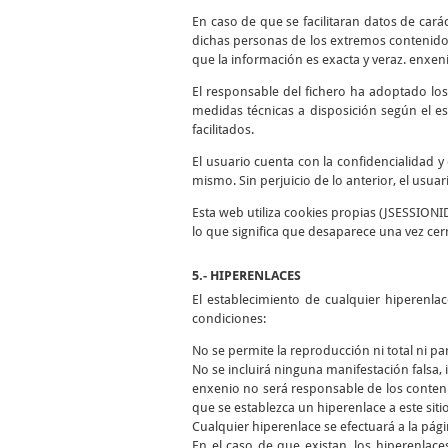
En caso de que se facilitaran datos de cará
dichas personas de los extremos contenidos
que la información es exacta y veraz. enxen
El responsable del fichero ha adoptado los
medidas técnicas a disposición según el es
facilitados.
El usuario cuenta con la confidencialidad 
mismo. Sin perjuicio de lo anterior, el usua
Esta web utiliza cookies propias (JSESSIONI
lo que significa que desaparece una vez cer
5.- HIPERENLACES
El establecimiento de cualquier hiperenla
condiciones:
No se permite la reproducción ni total ni pa
No se incluirá ninguna manifestación falsa, i
enxenio no será responsable de los conteni
que se establezca un hiperenlace a este siti
Cualquier hiperenlace se efectuará a la págin
En el caso de que existan, los hiperenlace