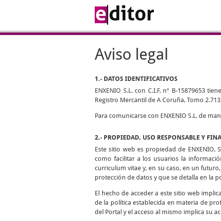
Aviso legal
1.- DATOS IDENTIFICATIVOS
ENXENIO S.L. con C.I.F. nº B-15879653 tiene
Registro Mercantil de A Coruña, Tomo 2.713,
Para comunicarse con ENXENIO S.L. de manera
2.- PROPIEDAD, USO RESPONSABLE Y FIN
Este sitio web es propiedad de ENXENIO, S.
como facilitar a los usuarios la informaci
curriculum vitae y, en su caso, en un futuro,
protección de datos y que se detalla en la p
El hecho de acceder a este sitio web impli
de la política establecida en materia de pro
del Portal y el acceso al mismo implica su ac