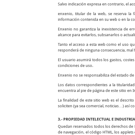
Salvo indicación expresa en contrario, el ac
enxenio, titular de la web, se reserva la
información contenida en su web o en la co
Enxenio no garantiza la inexistencia de er
alcance para evitarlos, subsanarlos o actuali
Tanto el acceso a esta web como el uso qu
responderá de ninguna consecuencia, mal fu
El usuario asumirá todos los gastos, coste
condiciones de uso.
Enxenio no se responsabiliza del estado de 
Los datos correspondientes a la titularida
encuentra al pie de página de este sitio en I
La finalidad de este sitio web es el descrit
soliciten (ya sea comercial, noticias…) así 
3.- PROPIEDAD INTELECTUAL E INDUSTRI
Quedan reservados todos los derechos de Pr
de navegación, el código HTML, los applets d