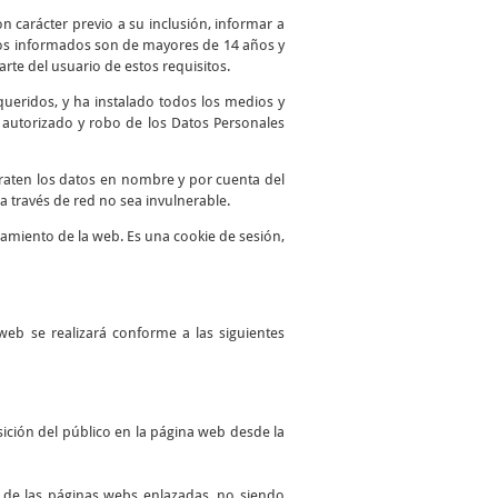
n carácter previo a su inclusión, informar a
atos informados son de mayores de 14 años y
te del usuario de estos requisitos.
queridos, y ha instalado todos los medios y
o autorizado y robo de los Datos Personales
traten los datos en nombre y por cuenta del
a través de red no sea invulnerable.
namiento de la web. Es una cookie de sesión,
web se realizará conforme a las siguientes
ición del público en la página web desde la
es de las páginas webs enlazadas, no siendo