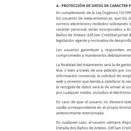
4.- PROTECCIÓN DE DATOS DE CARÁCTER 
En cumplimiento de la Ley Orgánica 15/199
los usuarios de www.enxenio.es, que los da
correos electrónicos recibidos solicitando
carácter personal, serán incorporados a f
Baños de Arteixo, Edf.San Cristóbal portal 
legislación vigente y normativa de desarroll
Los usuarios garantizan y responden, en 
comprometen a mantenerlos debidamente ac
La finalidad del tratamiento será la de gest
line, o bien a través de una petición por cor
información comercial, la solicitud de empl
web y enxenio que tienda a satisfacer la nec
la recogida de datos será la de enviar al 
por cualquier medio, incluidos el electrónico
En caso de que el usuario no deseara est
casilla correspondiente en el propio formul
anteriormente mencionada.
En cualquier caso, el usuario siempre dispo
Estrada dos Baños de Arteixo, Edf.San Cristó