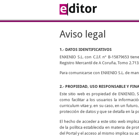
Aviso legal
1.- DATOS IDENTIFICATIVOS
ENXENIO S.L. con C.I.F. nº B-15879653 tiene
Registro Mercantil de A Coruña, Tomo 2.713,
Para comunicarse con ENXENIO S.L. de manera
2.- PROPIEDAD, USO RESPONSABLE Y FIN
Este sitio web es propiedad de ENXENIO, S.
como facilitar a los usuarios la informaci
curriculum vitae y, en su caso, en un futuro,
protección de datos y que se detalla en la p
El hecho de acceder a este sitio web impli
de la política establecida en materia de pro
del Portal y el acceso al mismo implica su ac