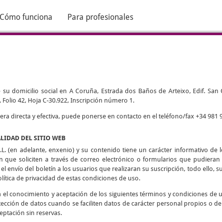
Cómo funciona
Para profesionales
 su domicilio social en A Coruña, Estrada dos Baños de Arteixo, Edif. San Cri
 Folio 42, Hoja C-30.922, Inscripción número 1.
 directa y efectiva, puede ponerse en contacto en el teléfono/fax +34 981 9
ALIDAD DEL SITIO WEB
L. (en adelante, enxenio) y su contenido tiene un carácter informativo de lo
ón que soliciten a través de correo electrónico o formularios que pudieran h
 el envío del boletín a los usuarios que realizaran su suscripción, todo ello, su
olítica de privacidad de estas condiciones de uso.
ca el conocimiento y aceptación de los siguientes términos y condiciones de 
tección de datos cuando se faciliten datos de carácter personal propios o de
eptación sin reservas.