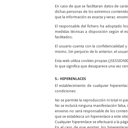
En caso de que se facilitaran datos de cará
dichas personas de los extremos contenidos
que la información es exacta y veraz. enxen
El responsable del fichero ha adoptado los
medidas técnicas a disposición según el es
facilitados.
El usuario cuenta con la confidencialidad 
mismo. Sin perjuicio de lo anterior, el usua
Esta web utiliza cookies propias (JSESSIONI
lo que significa que desaparece una vez cer
5.- HIPERENLACES
El establecimiento de cualquier hiperenla
condiciones:
No se permite la reproducción ni total ni pa
No se incluirá ninguna manifestación falsa, i
enxenio no será responsable de los conteni
que se establezca un hiperenlace a este siti
Cualquier hiperenlace se efectuará a la págin
En el caso de que existan, los hiperenlace