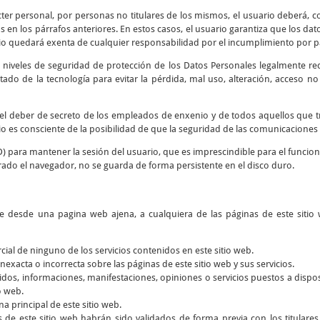
cter personal, por personas no titulares de los mismos, el usuario deberá, co
 en los párrafos anteriores. En estos casos, el usuario garantiza que los d
io quedará exenta de cualquier responsabilidad por el incumplimiento por par
 niveles de seguridad de protección de los Datos Personales legalmente re
tado de la tecnología para evitar la pérdida, mal uso, alteración, acceso n
y el deber de secreto de los empleados de enxenio y de todos aquellos que 
rio es consciente de la posibilidad de que la seguridad de las comunicaciones 
D) para mantener la sesión del usuario, que es imprescindible para el funcio
rado el navegador, no se guarda de forma persistente en el disco duro.
ce desde una pagina web ajena, a cualquiera de las páginas de este sitio 
rcial de ninguno de los servicios contenidos en este sitio web.
nexacta o incorrecta sobre las páginas de este sitio web y sus servicios.
dos, informaciones, manifestaciones, opiniones o servicios puestos a dispos
o web.
a principal de este sitio web.
s de este sitio web habrán sido validados de forma previa con los titular