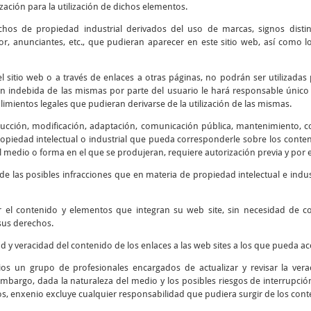
ización para la utilización de dichos elementos.
chos de propiedad industrial derivados del uso de marcas, signos disti
r, anunciantes, etc., que pudieran aparecer en este sitio web, así como
 sitio web o a través de enlaces a otras páginas, no podrán ser utilizadas 
ión indebida de las mismas por parte del usuario le hará responsable único 
mientos legales que pudieran derivarse de la utilización de las mismas.
cción, modificación, adaptación, comunicación pública, mantenimiento, corr
piedad intelectual o industrial que pueda corresponderle sobre los contenid
 medio o forma en el que se produjeran, requiere autorización previa y por e
e las posibles infracciones que en materia de propiedad intelectual e indus
r el contenido y elementos que integran su web site, sin necesidad de 
sus derechos.
ad y veracidad del contenido de los enlaces a las web sites a los que pueda 
os un grupo de profesionales encargados de actualizar y revisar la verac
embargo, dada la naturaleza del medio y los posibles riesgos de interrupción 
os, enxenio excluye cualquier responsabilidad que pudiera surgir de los cont