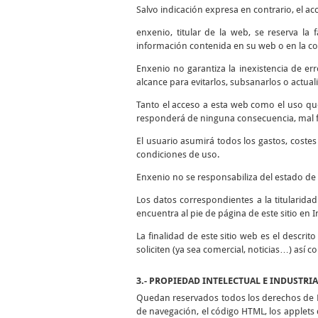
Salvo indicación expresa en contrario, el ac
enxenio, titular de la web, se reserva la
información contenida en su web o en la co
Enxenio no garantiza la inexistencia de er
alcance para evitarlos, subsanarlos o actuali
Tanto el acceso a esta web como el uso qu
responderá de ninguna consecuencia, mal fu
El usuario asumirá todos los gastos, coste
condiciones de uso.
Enxenio no se responsabiliza del estado de 
Los datos correspondientes a la titularida
encuentra al pie de página de este sitio en I
La finalidad de este sitio web es el descrit
soliciten (ya sea comercial, noticias…) así 
3.- PROPIEDAD INTELECTUAL E INDUSTRI
Quedan reservados todos los derechos de Pr
de navegación, el código HTML, los applets d