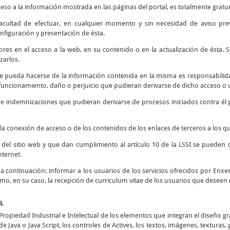
ceso a la información mostrada en las páginas del portal, es totalmente gratui
 facultad de efectuar, en cualquier momento y sin necesidad de aviso prev
nfiguración y presentación de ésta.
rores en el acceso a la web, en su contenido o en la actualización de ésta
zarlos.
e pueda hacerse de la información contenida en la misma es responsabilidad
ncionamiento, daño o perjuicio que pudieran derivarse de dicho acceso o u
s e indemnizaciones que pudieran derivarse de procesos iniciados contra él 
la conexión de acceso o de los contenidos de los enlaces de terceros a los qu
d del sitio web y que dan cumplimiento al artículo 10 de la LSSI se pueden 
nternet.
o a continuación: informar a los usuarios de los servicios ofrecidos por Enxen
como, en su caso, la recepción de curriculum vitae de los usuarios que deseen 
AL
opiedad Industrial e Intelectual de los elementos que integran el diseño g
e Java o Java Script, los controles de Actives, los textos, imágenes, texturas,