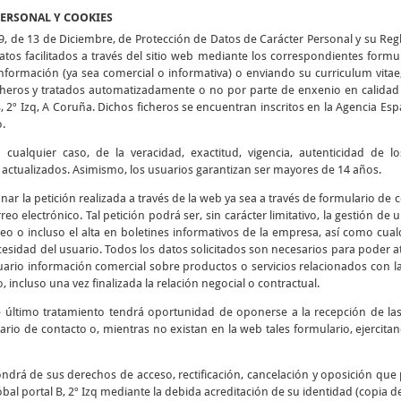
PERSONAL Y COOKIES
9, de 13 de Diciembre, de Protección de Datos de Carácter Personal y su Re
tos facilitados a través del sitio web mediante los correspondientes formu
 información (ya sea comercial o informativa) o enviando su curriculum vitae
icheros y tratados automatizadamente o no por parte de enxenio en calidad 
B, 2º Izq, A Coruña. Dichos ficheros se encuentran inscritos en la Agencia E
o.
cualquier caso, de la veracidad, exactitud, vigencia, autenticidad de 
tualizados. Asimismo, los usuarios garantizan ser mayores de 14 años.
ionar la petición realizada a través de la web ya sea a través de formulario de
reo electrónico. Tal petición podrá ser, sin carácter limitativo, la gestión de
eo o incluso el alta en boletines informativos de la empresa, así como cualq
esidad del usuario. Todos los datos solicitados son necesarios para poder at
usuario información comercial sobre productos o servicios relacionados con l
, incluso una vez finalizada la relación negocial o contractual.
e último tratamiento tendrá oportunidad de oponerse a la recepción de l
ario de contacto o, mientras no existan en la web tales formulario, ejercit
ndrá de sus derechos de acceso, rectificación, cancelación y oposición que 
bal portal B, 2º Izq mediante la debida acreditación de su identidad (copia d