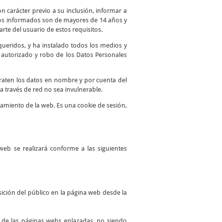
n carácter previo a su inclusión, informar a
atos informados son de mayores de 14 años y
te del usuario de estos requisitos.
queridos, y ha instalado todos los medios y
o autorizado y robo de los Datos Personales
traten los datos en nombre y por cuenta del
a través de red no sea invulnerable.
namiento de la web. Es una cookie de sesión,
web se realizará conforme a las siguientes
ición del público en la página web desde la
es de las páginas webs enlazadas, no siendo