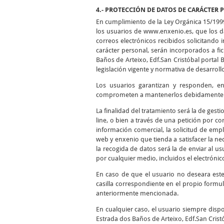
4.- PROTECCIÓN DE DATOS DE CARÁCTER 
En cumplimiento de la Ley Orgánica 15/199
los usuarios de www.enxenio.es, que los da
correos electrónicos recibidos solicitando
carácter personal, serán incorporados a f
Baños de Arteixo, Edf.San Cristóbal portal 
legislación vigente y normativa de desarroll
Los usuarios garantizan y responden, en 
comprometen a mantenerlos debidamente ac
La finalidad del tratamiento será la de gest
line, o bien a través de una petición por cor
información comercial, la solicitud de empl
web y enxenio que tienda a satisfacer la nec
la recogida de datos será la de enviar al 
por cualquier medio, incluidos el electrónico
En caso de que el usuario no deseara est
casilla correspondiente en el propio formul
anteriormente mencionada.
En cualquier caso, el usuario siempre dispo
Estrada dos Baños de Arteixo, Edf.San Cristó