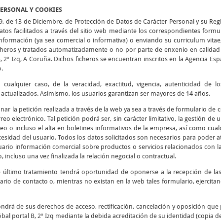
PERSONAL Y COOKIES
9, de 13 de Diciembre, de Protección de Datos de Carácter Personal y su Re
tos facilitados a través del sitio web mediante los correspondientes formu
 información (ya sea comercial o informativa) o enviando su curriculum vitae
icheros y tratados automatizadamente o no por parte de enxenio en calidad 
B, 2º Izq, A Coruña. Dichos ficheros se encuentran inscritos en la Agencia E
o.
cualquier caso, de la veracidad, exactitud, vigencia, autenticidad de 
tualizados. Asimismo, los usuarios garantizan ser mayores de 14 años.
ionar la petición realizada a través de la web ya sea a través de formulario de
reo electrónico. Tal petición podrá ser, sin carácter limitativo, la gestión de
eo o incluso el alta en boletines informativos de la empresa, así como cualq
esidad del usuario. Todos los datos solicitados son necesarios para poder at
usuario información comercial sobre productos o servicios relacionados con l
, incluso una vez finalizada la relación negocial o contractual.
e último tratamiento tendrá oportunidad de oponerse a la recepción de l
ario de contacto o, mientras no existan en la web tales formulario, ejercit
ndrá de sus derechos de acceso, rectificación, cancelación y oposición que 
bal portal B, 2º Izq mediante la debida acreditación de su identidad (copia d