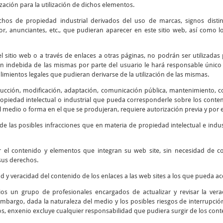
ización para la utilización de dichos elementos.
chos de propiedad industrial derivados del uso de marcas, signos disti
r, anunciantes, etc., que pudieran aparecer en este sitio web, así como
 sitio web o a través de enlaces a otras páginas, no podrán ser utilizadas 
ión indebida de las mismas por parte del usuario le hará responsable único 
mientos legales que pudieran derivarse de la utilización de las mismas.
cción, modificación, adaptación, comunicación pública, mantenimiento, corr
piedad intelectual o industrial que pueda corresponderle sobre los contenid
 medio o forma en el que se produjeran, requiere autorización previa y por e
e las posibles infracciones que en materia de propiedad intelectual e indus
r el contenido y elementos que integran su web site, sin necesidad de 
sus derechos.
ad y veracidad del contenido de los enlaces a las web sites a los que pueda 
os un grupo de profesionales encargados de actualizar y revisar la verac
embargo, dada la naturaleza del medio y los posibles riesgos de interrupción 
os, enxenio excluye cualquier responsabilidad que pudiera surgir de los cont