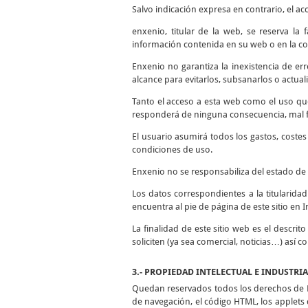
Salvo indicación expresa en contrario, el ac
enxenio, titular de la web, se reserva la
información contenida en su web o en la co
Enxenio no garantiza la inexistencia de er
alcance para evitarlos, subsanarlos o actuali
Tanto el acceso a esta web como el uso qu
responderá de ninguna consecuencia, mal fu
El usuario asumirá todos los gastos, coste
condiciones de uso.
Enxenio no se responsabiliza del estado de 
Los datos correspondientes a la titularida
encuentra al pie de página de este sitio en I
La finalidad de este sitio web es el descrit
soliciten (ya sea comercial, noticias…) así 
3.- PROPIEDAD INTELECTUAL E INDUSTRI
Quedan reservados todos los derechos de Pr
de navegación, el código HTML, los applets d