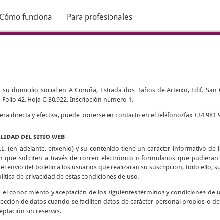
Cómo funciona
Para profesionales
 su domicilio social en A Coruña, Estrada dos Baños de Arteixo, Edif. San Cri
 Folio 42, Hoja C-30.922, Inscripción número 1.
 directa y efectiva, puede ponerse en contacto en el teléfono/fax +34 981 9
ALIDAD DEL SITIO WEB
L. (en adelante, enxenio) y su contenido tiene un carácter informativo de lo
ón que soliciten a través de correo electrónico o formularios que pudieran h
 el envío del boletín a los usuarios que realizaran su suscripción, todo ello, su
olítica de privacidad de estas condiciones de uso.
ca el conocimiento y aceptación de los siguientes términos y condiciones de 
tección de datos cuando se faciliten datos de carácter personal propios o de
eptación sin reservas.