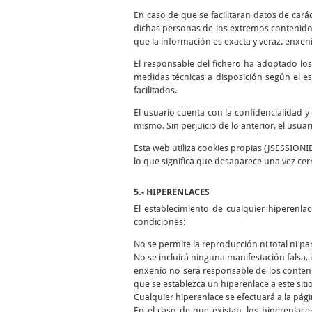
En caso de que se facilitaran datos de cará
dichas personas de los extremos contenidos
que la información es exacta y veraz. enxen
El responsable del fichero ha adoptado los
medidas técnicas a disposición según el es
facilitados.
El usuario cuenta con la confidencialidad 
mismo. Sin perjuicio de lo anterior, el usua
Esta web utiliza cookies propias (JSESSIONI
lo que significa que desaparece una vez cer
5.- HIPERENLACES
El establecimiento de cualquier hiperenla
condiciones:
No se permite la reproducción ni total ni pa
No se incluirá ninguna manifestación falsa, i
enxenio no será responsable de los conteni
que se establezca un hiperenlace a este siti
Cualquier hiperenlace se efectuará a la págin
En el caso de que existan, los hiperenlace