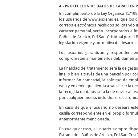
4.- PROTECCIÓN DE DATOS DE CARÁCTER 
En cumplimiento de la Ley Orgánica 15/199
los usuarios de www.enxenio.es, que los da
correos electrónicos recibidos solicitando
carácter personal, serán incorporados a f
Baños de Arteixo, Edf.San Cristóbal portal 
legislación vigente y normativa de desarroll
Los usuarios garantizan y responden, en 
comprometen a mantenerlos debidamente ac
La finalidad del tratamiento será la de gest
line, o bien a través de una petición por cor
información comercial, la solicitud de empl
web y enxenio que tienda a satisfacer la nec
la recogida de datos será la de enviar al 
por cualquier medio, incluidos el electrónico
En caso de que el usuario no deseara est
casilla correspondiente en el propio formul
anteriormente mencionada.
En cualquier caso, el usuario siempre dispo
Estrada dos Baños de Arteixo, Edf.San Cristó