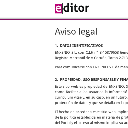
Aviso legal
1.- DATOS IDENTIFICATIVOS
ENXENIO S.L. con C.I.F. nº B-15879653 tiene
Registro Mercantil de A Coruña, Tomo 2.713,
Para comunicarse con ENXENIO S.L. de manera
2.- PROPIEDAD, USO RESPONSABLE Y FIN
Este sitio web es propiedad de ENXENIO, S.
como facilitar a los usuarios la informaci
curriculum vitae y, en su caso, en un futuro,
protección de datos y que se detalla en la p
El hecho de acceder a este sitio web impli
de la política establecida en materia de pro
del Portal y el acceso al mismo implica su ac