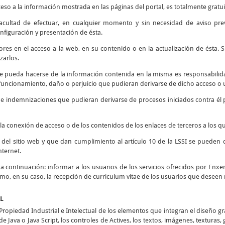
ceso a la información mostrada en las páginas del portal, es totalmente gratui
 facultad de efectuar, en cualquier momento y sin necesidad de aviso prev
nfiguración y presentación de ésta.
rores en el acceso a la web, en su contenido o en la actualización de ésta
zarlos.
e pueda hacerse de la información contenida en la misma es responsabilidad
ncionamiento, daño o perjuicio que pudieran derivarse de dicho acceso o u
s e indemnizaciones que pudieran derivarse de procesos iniciados contra él 
la conexión de acceso o de los contenidos de los enlaces de terceros a los qu
d del sitio web y que dan cumplimiento al artículo 10 de la LSSI se pueden 
nternet.
o a continuación: informar a los usuarios de los servicios ofrecidos por Enxen
como, en su caso, la recepción de curriculum vitae de los usuarios que deseen 
AL
opiedad Industrial e Intelectual de los elementos que integran el diseño g
e Java o Java Script, los controles de Actives, los textos, imágenes, texturas,