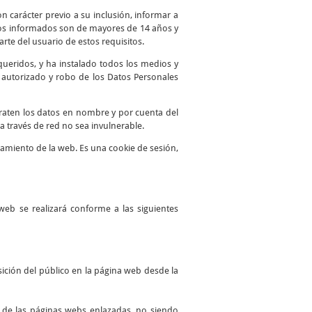
n carácter previo a su inclusión, informar a
atos informados son de mayores de 14 años y
te del usuario de estos requisitos.
queridos, y ha instalado todos los medios y
o autorizado y robo de los Datos Personales
traten los datos en nombre y por cuenta del
a través de red no sea invulnerable.
namiento de la web. Es una cookie de sesión,
web se realizará conforme a las siguientes
ición del público en la página web desde la
es de las páginas webs enlazadas, no siendo