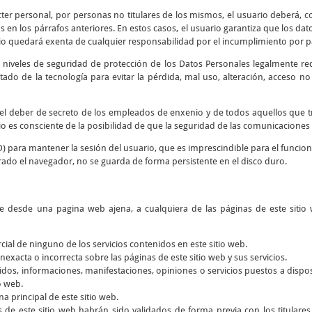
cter personal, por personas no titulares de los mismos, el usuario deberá, co
 en los párrafos anteriores. En estos casos, el usuario garantiza que los d
io quedará exenta de cualquier responsabilidad por el incumplimiento por par
 niveles de seguridad de protección de los Datos Personales legalmente re
tado de la tecnología para evitar la pérdida, mal uso, alteración, acceso n
y el deber de secreto de los empleados de enxenio y de todos aquellos que 
rio es consciente de la posibilidad de que la seguridad de las comunicaciones 
D) para mantener la sesión del usuario, que es imprescindible para el funcio
rado el navegador, no se guarda de forma persistente en el disco duro.
ce desde una pagina web ajena, a cualquiera de las páginas de este sitio 
rcial de ninguno de los servicios contenidos en este sitio web.
nexacta o incorrecta sobre las páginas de este sitio web y sus servicios.
dos, informaciones, manifestaciones, opiniones o servicios puestos a dispos
o web.
a principal de este sitio web.
s de este sitio web habrán sido validados de forma previa con los titular