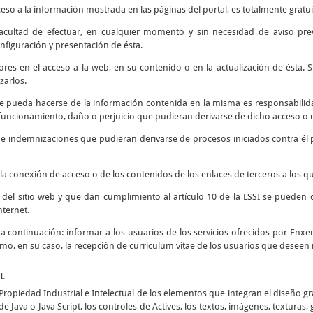
ceso a la información mostrada en las páginas del portal, es totalmente gratui
 facultad de efectuar, en cualquier momento y sin necesidad de aviso prev
nfiguración y presentación de ésta.
rores en el acceso a la web, en su contenido o en la actualización de ésta
zarlos.
e pueda hacerse de la información contenida en la misma es responsabilidad
ncionamiento, daño o perjuicio que pudieran derivarse de dicho acceso o u
s e indemnizaciones que pudieran derivarse de procesos iniciados contra él 
la conexión de acceso o de los contenidos de los enlaces de terceros a los qu
d del sitio web y que dan cumplimiento al artículo 10 de la LSSI se pueden 
nternet.
o a continuación: informar a los usuarios de los servicios ofrecidos por Enxen
como, en su caso, la recepción de curriculum vitae de los usuarios que deseen 
AL
opiedad Industrial e Intelectual de los elementos que integran el diseño g
e Java o Java Script, los controles de Actives, los textos, imágenes, texturas,