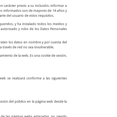
n carácter previo a su inclusión, informar a
atos informados son de mayores de 14 años y
te del usuario de estos requisitos.
queridos, y ha instalado todos los medios y
o autorizado y robo de los Datos Personales
traten los datos en nombre y por cuenta del
a través de red no sea invulnerable.
namiento de la web. Es una cookie de sesión,
web se realizará conforme a las siguientes
ición del público en la página web desde la
es de las páginas webs enlazadas, no siendo