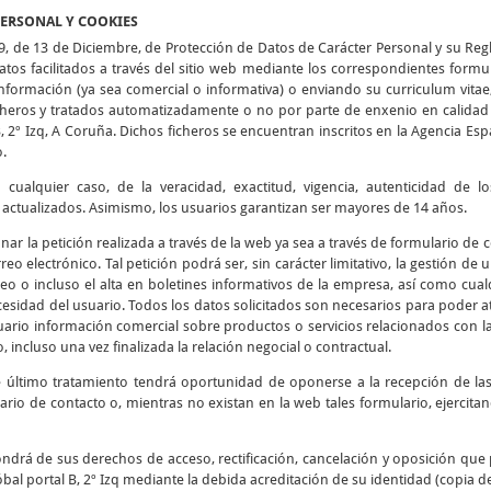
PERSONAL Y COOKIES
9, de 13 de Diciembre, de Protección de Datos de Carácter Personal y su Re
tos facilitados a través del sitio web mediante los correspondientes formu
 información (ya sea comercial o informativa) o enviando su curriculum vitae
icheros y tratados automatizadamente o no por parte de enxenio en calidad 
B, 2º Izq, A Coruña. Dichos ficheros se encuentran inscritos en la Agencia E
o.
cualquier caso, de la veracidad, exactitud, vigencia, autenticidad de 
tualizados. Asimismo, los usuarios garantizan ser mayores de 14 años.
ionar la petición realizada a través de la web ya sea a través de formulario de
reo electrónico. Tal petición podrá ser, sin carácter limitativo, la gestión de
eo o incluso el alta en boletines informativos de la empresa, así como cualq
esidad del usuario. Todos los datos solicitados son necesarios para poder at
usuario información comercial sobre productos o servicios relacionados con l
, incluso una vez finalizada la relación negocial o contractual.
e último tratamiento tendrá oportunidad de oponerse a la recepción de l
ario de contacto o, mientras no existan en la web tales formulario, ejercit
ndrá de sus derechos de acceso, rectificación, cancelación y oposición que 
bal portal B, 2º Izq mediante la debida acreditación de su identidad (copia d