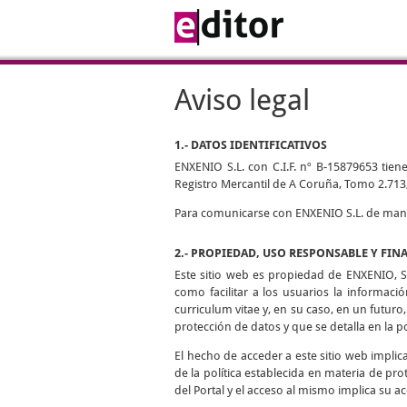
Aviso legal
1.- DATOS IDENTIFICATIVOS
ENXENIO S.L. con C.I.F. nº B-15879653 tiene
Registro Mercantil de A Coruña, Tomo 2.713,
Para comunicarse con ENXENIO S.L. de manera
2.- PROPIEDAD, USO RESPONSABLE Y FIN
Este sitio web es propiedad de ENXENIO, S.
como facilitar a los usuarios la informaci
curriculum vitae y, en su caso, en un futuro,
protección de datos y que se detalla en la p
El hecho de acceder a este sitio web impli
de la política establecida en materia de pro
del Portal y el acceso al mismo implica su ac