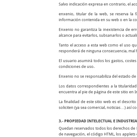
Salvo indicación expresa en contrario, el ac
enxenio, titular de la web, se reserva la
información contenida en su web o en la co
Enxenio no garantiza la inexistencia de er
alcance para evitarlos, subsanarlos o actuali
Tanto el acceso a esta web como el uso qu
responderá de ninguna consecuencia, mal fu
El usuario asumirá todos los gastos, coste
condiciones de uso.
Enxenio no se responsabiliza del estado de 
Los datos correspondientes a la titularida
encuentra al pie de página de este sitio en I
La finalidad de este sitio web es el descrit
soliciten (ya sea comercial, noticias…) así 
3.- PROPIEDAD INTELECTUAL E INDUSTRI
Quedan reservados todos los derechos de Pr
de navegación, el código HTML, los applets d