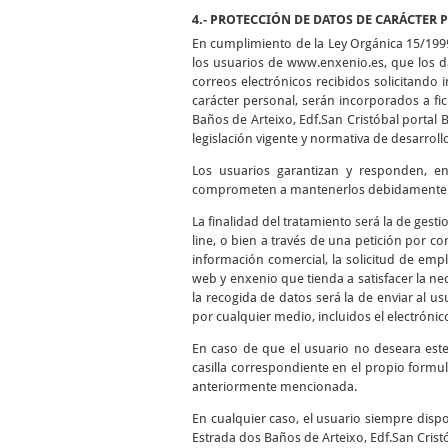
4.- PROTECCIÓN DE DATOS DE CARÁCTER 
En cumplimiento de la Ley Orgánica 15/199
los usuarios de www.enxenio.es, que los da
correos electrónicos recibidos solicitando
carácter personal, serán incorporados a f
Baños de Arteixo, Edf.San Cristóbal portal 
legislación vigente y normativa de desarroll
Los usuarios garantizan y responden, en 
comprometen a mantenerlos debidamente ac
La finalidad del tratamiento será la de gest
line, o bien a través de una petición por cor
información comercial, la solicitud de empl
web y enxenio que tienda a satisfacer la nec
la recogida de datos será la de enviar al 
por cualquier medio, incluidos el electrónico
En caso de que el usuario no deseara est
casilla correspondiente en el propio formul
anteriormente mencionada.
En cualquier caso, el usuario siempre dispo
Estrada dos Baños de Arteixo, Edf.San Cristó