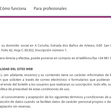
Cómo funciona
Para profesionales
 su domicilio social en A Coruña, Estrada dos Baños de Arteixo, Edif. San Cri
 Folio 42, Hoja C-30.922, Inscripción número 1.
 directa y efectiva, puede ponerse en contacto en el teléfono/fax +34 981 9
ALIDAD DEL SITIO WEB
L. (en adelante, enxenio) y su contenido tiene un carácter informativo de lo
ón que soliciten a través de correo electrónico o formularios que pudieran h
 el envío del boletín a los usuarios que realizaran su suscripción, todo ello, su
olítica de privacidad de estas condiciones de uso.
ca el conocimiento y aceptación de los siguientes términos y condiciones de 
tección de datos cuando se faciliten datos de carácter personal propios o de
eptación sin reservas.