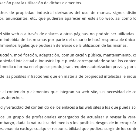
ización para la utilización de dichos elementos.
chos de propiedad industrial derivados del uso de marcas, signos disti
r, anunciantes, etc., que pudieran aparecer en este sitio web, así como
 sitio web o a través de enlaces a otras páginas, no podrán ser utilizadas 
ión indebida de las mismas por parte del usuario le hará responsable único 
mientos legales que pudieran derivarse de la utilización de las mismas.
cción, modificación, adaptación, comunicación pública, mantenimiento, corr
piedad intelectual o industrial que pueda corresponderle sobre los contenid
 medio o forma en el que se produjeran, requiere autorización previa y por e
e las posibles infracciones que en materia de propiedad intelectual e indus
r el contenido y elementos que integran su web site, sin necesidad de 
sus derechos.
ad y veracidad del contenido de los enlaces a las web sites a los que pueda 
os un grupo de profesionales encargados de actualizar y revisar la verac
embargo, dada la naturaleza del medio y los posibles riesgos de interrupción 
os, enxenio excluye cualquier responsabilidad que pudiera surgir de los cont