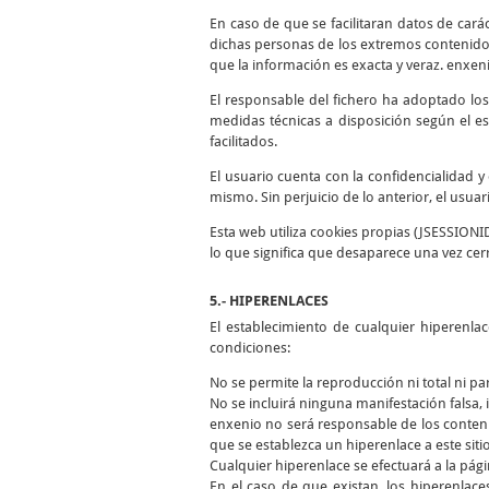
En caso de que se facilitaran datos de cará
dichas personas de los extremos contenidos
que la información es exacta y veraz. enxen
El responsable del fichero ha adoptado los
medidas técnicas a disposición según el es
facilitados.
El usuario cuenta con la confidencialidad 
mismo. Sin perjuicio de lo anterior, el usua
Esta web utiliza cookies propias (JSESSIONI
lo que significa que desaparece una vez cer
5.- HIPERENLACES
El establecimiento de cualquier hiperenla
condiciones:
No se permite la reproducción ni total ni pa
No se incluirá ninguna manifestación falsa, i
enxenio no será responsable de los conteni
que se establezca un hiperenlace a este siti
Cualquier hiperenlace se efectuará a la págin
En el caso de que existan, los hiperenlace