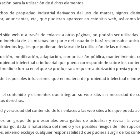
ización para la utilización de dichos elementos.
chos de propiedad industrial derivados del uso de marcas, signos disti
r, anunciantes, etc., que pudieran aparecer en este sitio web, así como
 sitio web o a través de enlaces a otras páginas, no podrán ser utilizadas 
ión indebida de las mismas por parte del usuario le hará responsable único 
mientos legales que pudieran derivarse de la utilización de las mismas.
cción, modificación, adaptación, comunicación pública, mantenimiento, corr
piedad intelectual o industrial que pueda corresponderle sobre los contenid
 medio o forma en el que se produjeran, requiere autorización previa y por e
e las posibles infracciones que en materia de propiedad intelectual e indus
r el contenido y elementos que integran su web site, sin necesidad de 
sus derechos.
ad y veracidad del contenido de los enlaces a las web sites a los que pueda 
os un grupo de profesionales encargados de actualizar y revisar la verac
embargo, dada la naturaleza del medio y los posibles riesgos de interrupción 
os, enxenio excluye cualquier responsabilidad que pudiera surgir de los cont