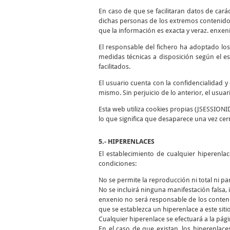
En caso de que se facilitaran datos de cará
dichas personas de los extremos contenidos
que la información es exacta y veraz. enxen
El responsable del fichero ha adoptado los
medidas técnicas a disposición según el es
facilitados.
El usuario cuenta con la confidencialidad 
mismo. Sin perjuicio de lo anterior, el usua
Esta web utiliza cookies propias (JSESSIONI
lo que significa que desaparece una vez cer
5.- HIPERENLACES
El establecimiento de cualquier hiperenla
condiciones:
No se permite la reproducción ni total ni pa
No se incluirá ninguna manifestación falsa, i
enxenio no será responsable de los conteni
que se establezca un hiperenlace a este siti
Cualquier hiperenlace se efectuará a la págin
En el caso de que existan, los hiperenlace