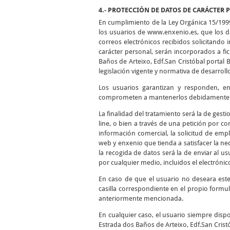
4.- PROTECCIÓN DE DATOS DE CARÁCTER 
En cumplimiento de la Ley Orgánica 15/199
los usuarios de www.enxenio.es, que los da
correos electrónicos recibidos solicitando
carácter personal, serán incorporados a f
Baños de Arteixo, Edf.San Cristóbal portal 
legislación vigente y normativa de desarroll
Los usuarios garantizan y responden, en 
comprometen a mantenerlos debidamente ac
La finalidad del tratamiento será la de gest
line, o bien a través de una petición por cor
información comercial, la solicitud de empl
web y enxenio que tienda a satisfacer la nec
la recogida de datos será la de enviar al 
por cualquier medio, incluidos el electrónico
En caso de que el usuario no deseara est
casilla correspondiente en el propio formul
anteriormente mencionada.
En cualquier caso, el usuario siempre dispo
Estrada dos Baños de Arteixo, Edf.San Cristó