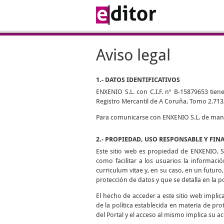
Aviso legal
1.- DATOS IDENTIFICATIVOS
ENXENIO S.L. con C.I.F. nº B-15879653 tiene
Registro Mercantil de A Coruña, Tomo 2.713,
Para comunicarse con ENXENIO S.L. de manera
2.- PROPIEDAD, USO RESPONSABLE Y FIN
Este sitio web es propiedad de ENXENIO, S.
como facilitar a los usuarios la informaci
curriculum vitae y, en su caso, en un futuro,
protección de datos y que se detalla en la p
El hecho de acceder a este sitio web impli
de la política establecida en materia de pro
del Portal y el acceso al mismo implica su ac