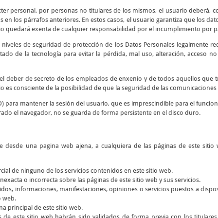
cter personal, por personas no titulares de los mismos, el usuario deberá, co
 en los párrafos anteriores. En estos casos, el usuario garantiza que los d
io quedará exenta de cualquier responsabilidad por el incumplimiento por par
 niveles de seguridad de protección de los Datos Personales legalmente re
tado de la tecnología para evitar la pérdida, mal uso, alteración, acceso n
y el deber de secreto de los empleados de enxenio y de todos aquellos que 
rio es consciente de la posibilidad de que la seguridad de las comunicaciones 
D) para mantener la sesión del usuario, que es imprescindible para el funcio
rado el navegador, no se guarda de forma persistente en el disco duro.
ce desde una pagina web ajena, a cualquiera de las páginas de este sitio 
rcial de ninguno de los servicios contenidos en este sitio web.
nexacta o incorrecta sobre las páginas de este sitio web y sus servicios.
dos, informaciones, manifestaciones, opiniones o servicios puestos a dispos
o web.
a principal de este sitio web.
s de este sitio web habrán sido validados de forma previa con los titular