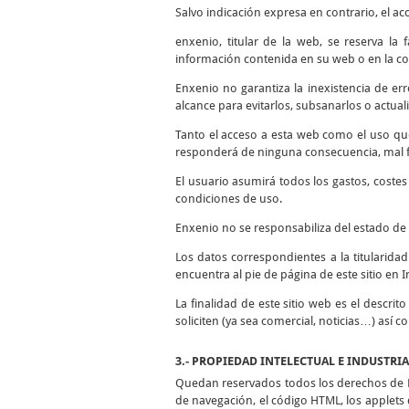
Salvo indicación expresa en contrario, el ac
enxenio, titular de la web, se reserva la
información contenida en su web o en la co
Enxenio no garantiza la inexistencia de er
alcance para evitarlos, subsanarlos o actuali
Tanto el acceso a esta web como el uso qu
responderá de ninguna consecuencia, mal fu
El usuario asumirá todos los gastos, coste
condiciones de uso.
Enxenio no se responsabiliza del estado de 
Los datos correspondientes a la titularida
encuentra al pie de página de este sitio en I
La finalidad de este sitio web es el descrit
soliciten (ya sea comercial, noticias…) así 
3.- PROPIEDAD INTELECTUAL E INDUSTRI
Quedan reservados todos los derechos de Pr
de navegación, el código HTML, los applets d