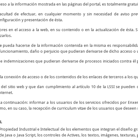
ceso a la información mostrada en las páginas del portal, es totalmente gratui
 facultad de efectuar, en cualquier momento y sin necesidad de aviso prev
nfiguración y presentación de ésta.
rores en el acceso a la web, en su contenido o en la actualización de ésta
zarlos.
e pueda hacerse de la información contenida en la misma es responsabilidad
ncionamiento, daño o perjuicio que pudieran derivarse de dicho acceso o u
s e indemnizaciones que pudieran derivarse de procesos iniciados contra él 
la conexión de acceso o de los contenidos de los enlaces de terceros a los qu
d del sitio web y que dan cumplimiento al artículo 10 de la LSSI se pueden 
nternet.
o a continuación: informar a los usuarios de los servicios ofrecidos por Enxen
como, en su caso, la recepción de curriculum vitae de los usuarios que deseen 
AL
opiedad Industrial e Intelectual de los elementos que integran el diseño g
e Java o Java Script, los controles de Actives, los textos, imágenes, texturas,