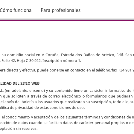
Cómo funciona
Para profesionales
 su domicilio social en A Coruña, Estrada dos Baños de Arteixo, Edif. San Cri
 Folio 42, Hoja C-30.922, Inscripción número 1.
 directa y efectiva, puede ponerse en contacto en el teléfono/fax +34 981 9
ALIDAD DEL SITIO WEB
L. (en adelante, enxenio) y su contenido tiene un carácter informativo de lo
ón que soliciten a través de correo electrónico o formularios que pudieran h
 el envío del boletín a los usuarios que realizaran su suscripción, todo ello, su
olítica de privacidad de estas condiciones de uso.
ca el conocimiento y aceptación de los siguientes términos y condiciones de 
tección de datos cuando se faciliten datos de carácter personal propios o de
eptación sin reservas.