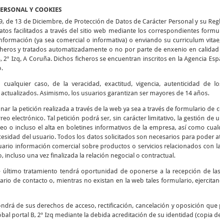
PERSONAL Y COOKIES
9, de 13 de Diciembre, de Protección de Datos de Carácter Personal y su Re
tos facilitados a través del sitio web mediante los correspondientes formu
 información (ya sea comercial o informativa) o enviando su curriculum vitae
icheros y tratados automatizadamente o no por parte de enxenio en calidad 
B, 2º Izq, A Coruña. Dichos ficheros se encuentran inscritos en la Agencia E
o.
cualquier caso, de la veracidad, exactitud, vigencia, autenticidad de 
tualizados. Asimismo, los usuarios garantizan ser mayores de 14 años.
ionar la petición realizada a través de la web ya sea a través de formulario de
reo electrónico. Tal petición podrá ser, sin carácter limitativo, la gestión de
eo o incluso el alta en boletines informativos de la empresa, así como cualq
esidad del usuario. Todos los datos solicitados son necesarios para poder at
usuario información comercial sobre productos o servicios relacionados con l
, incluso una vez finalizada la relación negocial o contractual.
e último tratamiento tendrá oportunidad de oponerse a la recepción de l
ario de contacto o, mientras no existan en la web tales formulario, ejercit
ndrá de sus derechos de acceso, rectificación, cancelación y oposición que 
bal portal B, 2º Izq mediante la debida acreditación de su identidad (copia d