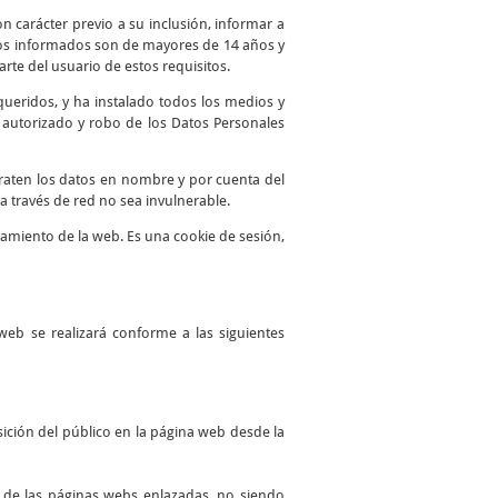
n carácter previo a su inclusión, informar a
atos informados son de mayores de 14 años y
te del usuario de estos requisitos.
queridos, y ha instalado todos los medios y
o autorizado y robo de los Datos Personales
traten los datos en nombre y por cuenta del
a través de red no sea invulnerable.
namiento de la web. Es una cookie de sesión,
web se realizará conforme a las siguientes
ición del público en la página web desde la
es de las páginas webs enlazadas, no siendo