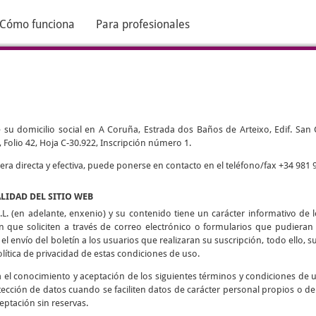
Cómo funciona
Para profesionales
 su domicilio social en A Coruña, Estrada dos Baños de Arteixo, Edif. San Cri
 Folio 42, Hoja C-30.922, Inscripción número 1.
 directa y efectiva, puede ponerse en contacto en el teléfono/fax +34 981 9
ALIDAD DEL SITIO WEB
L. (en adelante, enxenio) y su contenido tiene un carácter informativo de lo
ón que soliciten a través de correo electrónico o formularios que pudieran h
 el envío del boletín a los usuarios que realizaran su suscripción, todo ello, su
olítica de privacidad de estas condiciones de uso.
ca el conocimiento y aceptación de los siguientes términos y condiciones de 
tección de datos cuando se faciliten datos de carácter personal propios o de
eptación sin reservas.