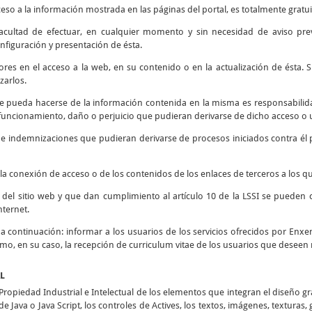
ceso a la información mostrada en las páginas del portal, es totalmente gratui
 facultad de efectuar, en cualquier momento y sin necesidad de aviso prev
nfiguración y presentación de ésta.
rores en el acceso a la web, en su contenido o en la actualización de ésta
zarlos.
e pueda hacerse de la información contenida en la misma es responsabilidad
ncionamiento, daño o perjuicio que pudieran derivarse de dicho acceso o u
s e indemnizaciones que pudieran derivarse de procesos iniciados contra él 
la conexión de acceso o de los contenidos de los enlaces de terceros a los qu
d del sitio web y que dan cumplimiento al artículo 10 de la LSSI se pueden 
nternet.
o a continuación: informar a los usuarios de los servicios ofrecidos por Enxen
como, en su caso, la recepción de curriculum vitae de los usuarios que deseen 
AL
opiedad Industrial e Intelectual de los elementos que integran el diseño g
e Java o Java Script, los controles de Actives, los textos, imágenes, texturas,