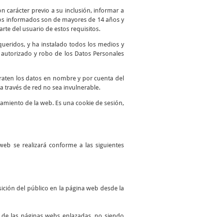
n carácter previo a su inclusión, informar a
atos informados son de mayores de 14 años y
te del usuario de estos requisitos.
queridos, y ha instalado todos los medios y
o autorizado y robo de los Datos Personales
traten los datos en nombre y por cuenta del
a través de red no sea invulnerable.
namiento de la web. Es una cookie de sesión,
web se realizará conforme a las siguientes
ición del público en la página web desde la
es de las páginas webs enlazadas, no siendo