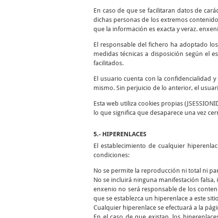
En caso de que se facilitaran datos de cará
dichas personas de los extremos contenidos
que la información es exacta y veraz. enxen
El responsable del fichero ha adoptado los
medidas técnicas a disposición según el es
facilitados.
El usuario cuenta con la confidencialidad 
mismo. Sin perjuicio de lo anterior, el usua
Esta web utiliza cookies propias (JSESSIONI
lo que significa que desaparece una vez cer
5.- HIPERENLACES
El establecimiento de cualquier hiperenla
condiciones:
No se permite la reproducción ni total ni pa
No se incluirá ninguna manifestación falsa, i
enxenio no será responsable de los conteni
que se establezca un hiperenlace a este siti
Cualquier hiperenlace se efectuará a la págin
En el caso de que existan, los hiperenlace