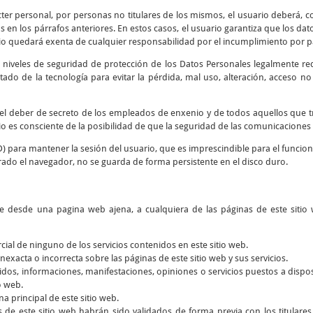
cter personal, por personas no titulares de los mismos, el usuario deberá, co
 en los párrafos anteriores. En estos casos, el usuario garantiza que los d
io quedará exenta de cualquier responsabilidad por el incumplimiento por par
 niveles de seguridad de protección de los Datos Personales legalmente re
tado de la tecnología para evitar la pérdida, mal uso, alteración, acceso n
y el deber de secreto de los empleados de enxenio y de todos aquellos que 
rio es consciente de la posibilidad de que la seguridad de las comunicaciones 
D) para mantener la sesión del usuario, que es imprescindible para el funcio
rado el navegador, no se guarda de forma persistente en el disco duro.
ce desde una pagina web ajena, a cualquiera de las páginas de este sitio 
rcial de ninguno de los servicios contenidos en este sitio web.
nexacta o incorrecta sobre las páginas de este sitio web y sus servicios.
dos, informaciones, manifestaciones, opiniones o servicios puestos a dispos
o web.
a principal de este sitio web.
s de este sitio web habrán sido validados de forma previa con los titular