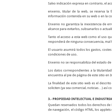
Salvo indicación expresa en contrario, el ac
enxenio, titular de la web, se reserva la
información contenida en su web o en la co
Enxenio no garantiza la inexistencia de er
alcance para evitarlos, subsanarlos o actuali
Tanto el acceso a esta web como el uso qu
responderá de ninguna consecuencia, mal fu
El usuario asumirá todos los gastos, coste
condiciones de uso.
Enxenio no se responsabiliza del estado de 
Los datos correspondientes a la titularida
encuentra al pie de página de este sitio en I
La finalidad de este sitio web es el descrit
soliciten (ya sea comercial, noticias…) así 
3.- PROPIEDAD INTELECTUAL E INDUSTRI
Quedan reservados todos los derechos de Pr
de navegación, el código HTML, los applets d