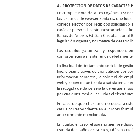
4.- PROTECCIÓN DE DATOS DE CARÁCTER 
En cumplimiento de la Ley Orgánica 15/199
los usuarios de www.enxenio.es, que los da
correos electrónicos recibidos solicitando
carácter personal, serán incorporados a f
Baños de Arteixo, Edf.San Cristóbal portal 
legislación vigente y normativa de desarroll
Los usuarios garantizan y responden, en 
comprometen a mantenerlos debidamente ac
La finalidad del tratamiento será la de gest
line, o bien a través de una petición por cor
información comercial, la solicitud de empl
web y enxenio que tienda a satisfacer la nec
la recogida de datos será la de enviar al 
por cualquier medio, incluidos el electrónico
En caso de que el usuario no deseara est
casilla correspondiente en el propio formul
anteriormente mencionada.
En cualquier caso, el usuario siempre dispo
Estrada dos Baños de Arteixo, Edf.San Cristó