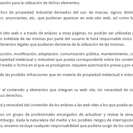
ización para la utilización de dichos elementos.
chos de propiedad industrial derivados del uso de marcas, signos disti
r, anunciantes, etc., que pudieran aparecer en este sitio web, así como
 sitio web o a través de enlaces a otras páginas, no podrán ser utilizadas 
ión indebida de las mismas por parte del usuario le hará responsable único 
mientos legales que pudieran derivarse de la utilización de las mismas.
cción, modificación, adaptación, comunicación pública, mantenimiento, corr
piedad intelectual o industrial que pueda corresponderle sobre los contenid
 medio o forma en el que se produjeran, requiere autorización previa y por e
e las posibles infracciones que en materia de propiedad intelectual e indus
r el contenido y elementos que integran su web site, sin necesidad de 
sus derechos.
ad y veracidad del contenido de los enlaces a las web sites a los que pueda 
os un grupo de profesionales encargados de actualizar y revisar la verac
embargo, dada la naturaleza del medio y los posibles riesgos de interrupción 
os, enxenio excluye cualquier responsabilidad que pudiera surgir de los cont