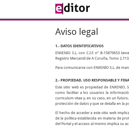
Aviso legal
1.- DATOS IDENTIFICATIVOS
ENXENIO S.L. con C.I.F. nº B-15879653 tiene
Registro Mercantil de A Coruña, Tomo 2.713,
Para comunicarse con ENXENIO S.L. de manera
2.- PROPIEDAD, USO RESPONSABLE Y FIN
Este sitio web es propiedad de ENXENIO, S.
como facilitar a los usuarios la informaci
curriculum vitae y, en su caso, en un futuro,
protección de datos y que se detalla en la p
El hecho de acceder a este sitio web impli
de la política establecida en materia de pro
del Portal y el acceso al mismo implica su ac