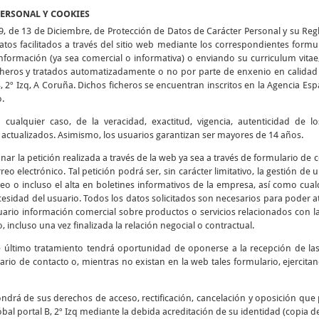
PERSONAL Y COOKIES
9, de 13 de Diciembre, de Protección de Datos de Carácter Personal y su Re
tos facilitados a través del sitio web mediante los correspondientes formu
 información (ya sea comercial o informativa) o enviando su curriculum vitae
icheros y tratados automatizadamente o no por parte de enxenio en calidad 
B, 2º Izq, A Coruña. Dichos ficheros se encuentran inscritos en la Agencia E
o.
cualquier caso, de la veracidad, exactitud, vigencia, autenticidad de 
tualizados. Asimismo, los usuarios garantizan ser mayores de 14 años.
ionar la petición realizada a través de la web ya sea a través de formulario de
reo electrónico. Tal petición podrá ser, sin carácter limitativo, la gestión de
eo o incluso el alta en boletines informativos de la empresa, así como cualq
esidad del usuario. Todos los datos solicitados son necesarios para poder at
usuario información comercial sobre productos o servicios relacionados con l
, incluso una vez finalizada la relación negocial o contractual.
e último tratamiento tendrá oportunidad de oponerse a la recepción de l
ario de contacto o, mientras no existan en la web tales formulario, ejercit
ndrá de sus derechos de acceso, rectificación, cancelación y oposición que 
bal portal B, 2º Izq mediante la debida acreditación de su identidad (copia d