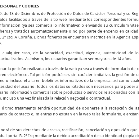
PERSONAL Y COOKIES
9, de 13 de Diciembre, de Protección de Datos de Carácter Personal y su Re
tos facilitados a través del sitio web mediante los correspondientes formu
 información (ya sea comercial o informativa) o enviando su curriculum vitae
icheros y tratados automatizadamente o no por parte de enxenio en calidad 
B, 2º Izq, A Coruña. Dichos ficheros se encuentran inscritos en la Agencia E
o.
cualquier caso, de la veracidad, exactitud, vigencia, autenticidad de 
tualizados. Asimismo, los usuarios garantizan ser mayores de 14 años.
ionar la petición realizada a través de la web ya sea a través de formulario de
reo electrónico. Tal petición podrá ser, sin carácter limitativo, la gestión de
eo o incluso el alta en boletines informativos de la empresa, así como cualq
esidad del usuario. Todos los datos solicitados son necesarios para poder at
usuario información comercial sobre productos o servicios relacionados con l
, incluso una vez finalizada la relación negocial o contractual.
e último tratamiento tendrá oportunidad de oponerse a la recepción de l
ario de contacto o, mientras no existan en la web tales formulario, ejercit
ndrá de sus derechos de acceso, rectificación, cancelación y oposición que 
bal portal B, 2º Izq mediante la debida acreditación de su identidad (copia d