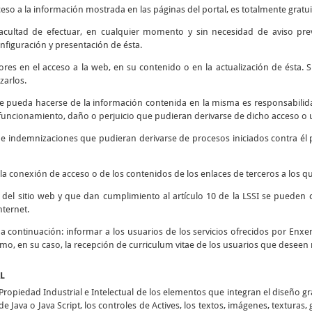
ceso a la información mostrada en las páginas del portal, es totalmente gratui
 facultad de efectuar, en cualquier momento y sin necesidad de aviso prev
nfiguración y presentación de ésta.
rores en el acceso a la web, en su contenido o en la actualización de ésta
zarlos.
e pueda hacerse de la información contenida en la misma es responsabilidad
ncionamiento, daño o perjuicio que pudieran derivarse de dicho acceso o u
s e indemnizaciones que pudieran derivarse de procesos iniciados contra él 
la conexión de acceso o de los contenidos de los enlaces de terceros a los qu
d del sitio web y que dan cumplimiento al artículo 10 de la LSSI se pueden 
nternet.
o a continuación: informar a los usuarios de los servicios ofrecidos por Enxen
como, en su caso, la recepción de curriculum vitae de los usuarios que deseen 
AL
opiedad Industrial e Intelectual de los elementos que integran el diseño g
e Java o Java Script, los controles de Actives, los textos, imágenes, texturas,