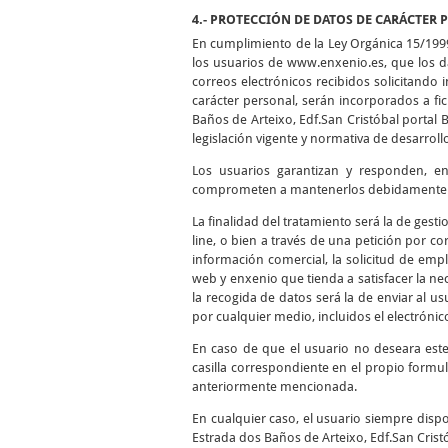
4.- PROTECCIÓN DE DATOS DE CARÁCTER 
En cumplimiento de la Ley Orgánica 15/199
los usuarios de www.enxenio.es, que los da
correos electrónicos recibidos solicitando
carácter personal, serán incorporados a f
Baños de Arteixo, Edf.San Cristóbal portal 
legislación vigente y normativa de desarroll
Los usuarios garantizan y responden, en 
comprometen a mantenerlos debidamente ac
La finalidad del tratamiento será la de gest
line, o bien a través de una petición por cor
información comercial, la solicitud de empl
web y enxenio que tienda a satisfacer la nec
la recogida de datos será la de enviar al 
por cualquier medio, incluidos el electrónico
En caso de que el usuario no deseara est
casilla correspondiente en el propio formul
anteriormente mencionada.
En cualquier caso, el usuario siempre dispo
Estrada dos Baños de Arteixo, Edf.San Cristó