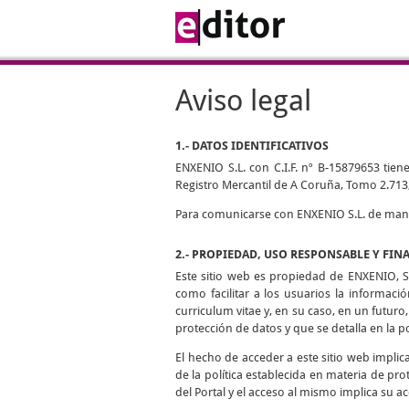
Aviso legal
1.- DATOS IDENTIFICATIVOS
ENXENIO S.L. con C.I.F. nº B-15879653 tiene
Registro Mercantil de A Coruña, Tomo 2.713,
Para comunicarse con ENXENIO S.L. de manera
2.- PROPIEDAD, USO RESPONSABLE Y FIN
Este sitio web es propiedad de ENXENIO, S.
como facilitar a los usuarios la informaci
curriculum vitae y, en su caso, en un futuro,
protección de datos y que se detalla en la p
El hecho de acceder a este sitio web impli
de la política establecida en materia de pro
del Portal y el acceso al mismo implica su ac