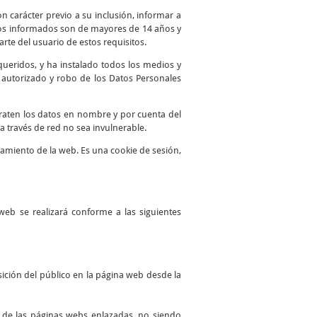
n carácter previo a su inclusión, informar a
atos informados son de mayores de 14 años y
te del usuario de estos requisitos.
queridos, y ha instalado todos los medios y
o autorizado y robo de los Datos Personales
traten los datos en nombre y por cuenta del
a través de red no sea invulnerable.
namiento de la web. Es una cookie de sesión,
web se realizará conforme a las siguientes
ición del público en la página web desde la
es de las páginas webs enlazadas, no siendo