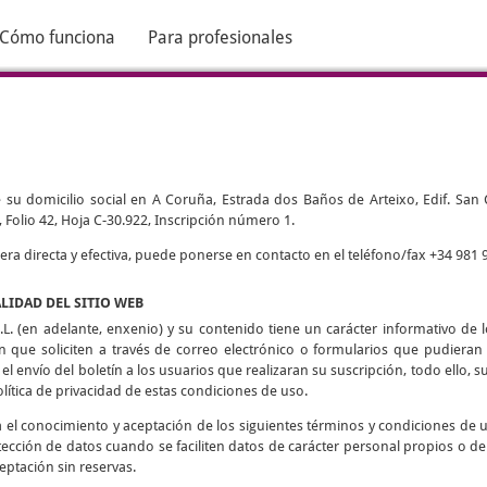
Cómo funciona
Para profesionales
 su domicilio social en A Coruña, Estrada dos Baños de Arteixo, Edif. San Cri
 Folio 42, Hoja C-30.922, Inscripción número 1.
 directa y efectiva, puede ponerse en contacto en el teléfono/fax +34 981 9
ALIDAD DEL SITIO WEB
L. (en adelante, enxenio) y su contenido tiene un carácter informativo de lo
ón que soliciten a través de correo electrónico o formularios que pudieran h
 el envío del boletín a los usuarios que realizaran su suscripción, todo ello, su
olítica de privacidad de estas condiciones de uso.
ca el conocimiento y aceptación de los siguientes términos y condiciones de 
tección de datos cuando se faciliten datos de carácter personal propios o de
eptación sin reservas.