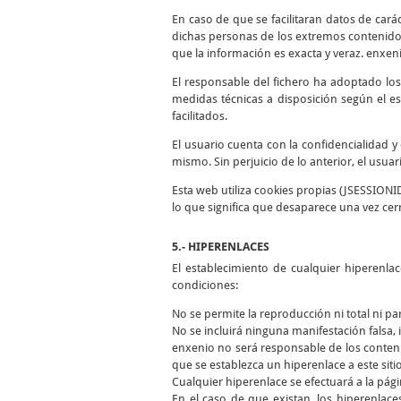
En caso de que se facilitaran datos de cará
dichas personas de los extremos contenidos
que la información es exacta y veraz. enxen
El responsable del fichero ha adoptado los
medidas técnicas a disposición según el es
facilitados.
El usuario cuenta con la confidencialidad 
mismo. Sin perjuicio de lo anterior, el usua
Esta web utiliza cookies propias (JSESSIONI
lo que significa que desaparece una vez cer
5.- HIPERENLACES
El establecimiento de cualquier hiperenla
condiciones:
No se permite la reproducción ni total ni pa
No se incluirá ninguna manifestación falsa, i
enxenio no será responsable de los conteni
que se establezca un hiperenlace a este siti
Cualquier hiperenlace se efectuará a la págin
En el caso de que existan, los hiperenlace