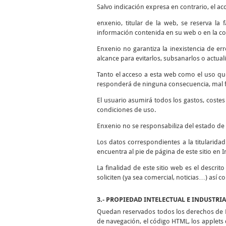
Salvo indicación expresa en contrario, el ac
enxenio, titular de la web, se reserva la
información contenida en su web o en la co
Enxenio no garantiza la inexistencia de er
alcance para evitarlos, subsanarlos o actuali
Tanto el acceso a esta web como el uso qu
responderá de ninguna consecuencia, mal fu
El usuario asumirá todos los gastos, coste
condiciones de uso.
Enxenio no se responsabiliza del estado de 
Los datos correspondientes a la titularida
encuentra al pie de página de este sitio en I
La finalidad de este sitio web es el descrit
soliciten (ya sea comercial, noticias…) así 
3.- PROPIEDAD INTELECTUAL E INDUSTRI
Quedan reservados todos los derechos de Pr
de navegación, el código HTML, los applets d