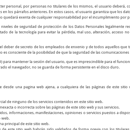
cter personal, por personas no titulares de los mismos, el usuario deberá, co
 en los párrafos anteriores. En estos casos, el usuario garantiza que los d
io quedará exenta de cualquier responsabilidad por el incumplimiento por par
 niveles de seguridad de protección de los Datos Personales legalmente re
tado de la tecnología para evitar la pérdida, mal uso, alteración, acceso n
y el deber de secreto de los empleados de enxenio y de todos aquellos que 
rio es consciente de la posibilidad de que la seguridad de las comunicaciones 
D) para mantener la sesión del usuario, que es imprescindible para el funcio
rado el navegador, no se guarda de forma persistente en el disco duro.
ce desde una pagina web ajena, a cualquiera de las páginas de este sitio 
rcial de ninguno de los servicios contenidos en este sitio web.
nexacta o incorrecta sobre las páginas de este sitio web y sus servicios.
dos, informaciones, manifestaciones, opiniones o servicios puestos a dispos
o web.
a principal de este sitio web.
s de este sitio web habrán sido validados de forma previa con los titular