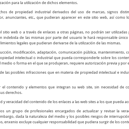
ización para la utilización de dichos elementos.
chos de propiedad industrial derivados del uso de marcas, signos disti
r, anunciantes, etc., que pudieran aparecer en este sitio web, así como
 sitio web o a través de enlaces a otras páginas, no podrán ser utilizadas 
ión indebida de las mismas por parte del usuario le hará responsable único 
mientos legales que pudieran derivarse de la utilización de las mismas.
cción, modificación, adaptación, comunicación pública, mantenimiento, corr
piedad intelectual o industrial que pueda corresponderle sobre los contenid
 medio o forma en el que se produjeran, requiere autorización previa y por e
e las posibles infracciones que en materia de propiedad intelectual e indus
r el contenido y elementos que integran su web site, sin necesidad de 
sus derechos.
ad y veracidad del contenido de los enlaces a las web sites a los que pueda 
os un grupo de profesionales encargados de actualizar y revisar la verac
embargo, dada la naturaleza del medio y los posibles riesgos de interrupción 
os, enxenio excluye cualquier responsabilidad que pudiera surgir de los cont