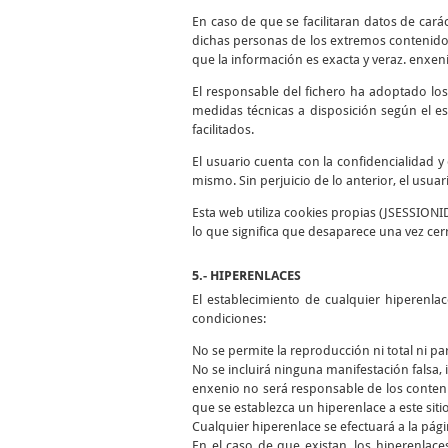
En caso de que se facilitaran datos de cará
dichas personas de los extremos contenidos
que la información es exacta y veraz. enxen
El responsable del fichero ha adoptado los
medidas técnicas a disposición según el es
facilitados.
El usuario cuenta con la confidencialidad 
mismo. Sin perjuicio de lo anterior, el usua
Esta web utiliza cookies propias (JSESSIONI
lo que significa que desaparece una vez cer
5.- HIPERENLACES
El establecimiento de cualquier hiperenla
condiciones:
No se permite la reproducción ni total ni pa
No se incluirá ninguna manifestación falsa, i
enxenio no será responsable de los conteni
que se establezca un hiperenlace a este siti
Cualquier hiperenlace se efectuará a la págin
En el caso de que existan, los hiperenlace