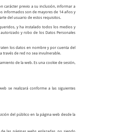
n carácter previo a su inclusión, informar a
atos informados son de mayores de 14 años y
te del usuario de estos requisitos.
queridos, y ha instalado todos los medios y
o autorizado y robo de los Datos Personales
traten los datos en nombre y por cuenta del
a través de red no sea invulnerable.
namiento de la web. Es una cookie de sesión,
web se realizará conforme a las siguientes
ición del público en la página web desde la
es de las páginas webs enlazadas, no siendo