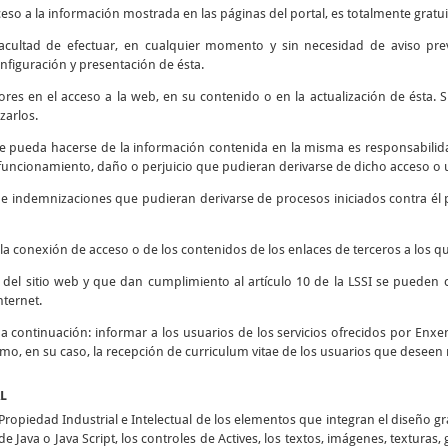
ceso a la información mostrada en las páginas del portal, es totalmente gratui
 facultad de efectuar, en cualquier momento y sin necesidad de aviso prev
nfiguración y presentación de ésta.
rores en el acceso a la web, en su contenido o en la actualización de ésta
zarlos.
e pueda hacerse de la información contenida en la misma es responsabilidad
ncionamiento, daño o perjuicio que pudieran derivarse de dicho acceso o u
s e indemnizaciones que pudieran derivarse de procesos iniciados contra él 
la conexión de acceso o de los contenidos de los enlaces de terceros a los qu
d del sitio web y que dan cumplimiento al artículo 10 de la LSSI se pueden 
nternet.
o a continuación: informar a los usuarios de los servicios ofrecidos por Enxen
como, en su caso, la recepción de curriculum vitae de los usuarios que deseen 
AL
opiedad Industrial e Intelectual de los elementos que integran el diseño g
e Java o Java Script, los controles de Actives, los textos, imágenes, texturas,