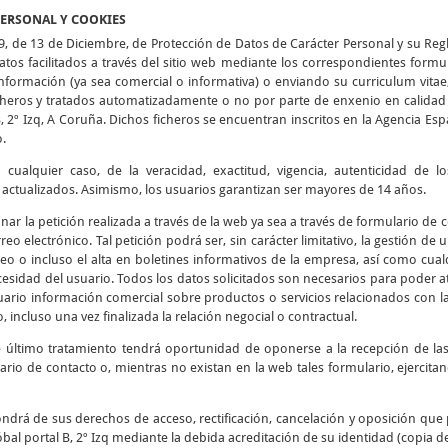
PERSONAL Y COOKIES
9, de 13 de Diciembre, de Protección de Datos de Carácter Personal y su Re
tos facilitados a través del sitio web mediante los correspondientes formu
 información (ya sea comercial o informativa) o enviando su curriculum vitae
icheros y tratados automatizadamente o no por parte de enxenio en calidad 
B, 2º Izq, A Coruña. Dichos ficheros se encuentran inscritos en la Agencia E
o.
cualquier caso, de la veracidad, exactitud, vigencia, autenticidad de 
tualizados. Asimismo, los usuarios garantizan ser mayores de 14 años.
ionar la petición realizada a través de la web ya sea a través de formulario de
reo electrónico. Tal petición podrá ser, sin carácter limitativo, la gestión de
eo o incluso el alta en boletines informativos de la empresa, así como cualq
esidad del usuario. Todos los datos solicitados son necesarios para poder at
usuario información comercial sobre productos o servicios relacionados con l
, incluso una vez finalizada la relación negocial o contractual.
e último tratamiento tendrá oportunidad de oponerse a la recepción de l
ario de contacto o, mientras no existan en la web tales formulario, ejercit
ndrá de sus derechos de acceso, rectificación, cancelación y oposición que 
bal portal B, 2º Izq mediante la debida acreditación de su identidad (copia d