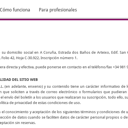
Cómo funciona
Para profesionales
 su domicilio social en A Coruña, Estrada dos Baños de Arteixo, Edif. San Cri
 Folio 42, Hoja C-30.922, Inscripción número 1.
 directa y efectiva, puede ponerse en contacto en el teléfono/fax +34 981 9
ALIDAD DEL SITIO WEB
L. (en adelante, enxenio) y su contenido tiene un carácter informativo de lo
ón que soliciten a través de correo electrónico o formularios que pudieran h
 el envío del boletín a los usuarios que realizaran su suscripción, todo ello, su
olítica de privacidad de estas condiciones de uso.
ca el conocimiento y aceptación de los siguientes términos y condiciones de 
tección de datos cuando se faciliten datos de carácter personal propios o de
eptación sin reservas.