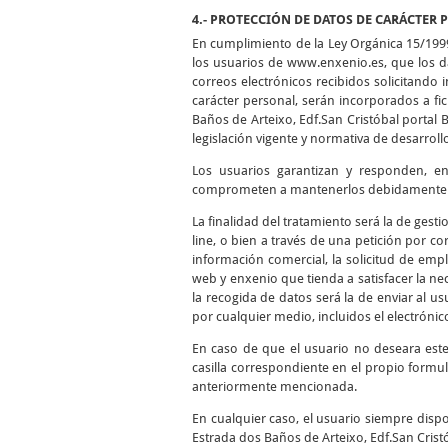
4.- PROTECCIÓN DE DATOS DE CARÁCTER 
En cumplimiento de la Ley Orgánica 15/199
los usuarios de www.enxenio.es, que los da
correos electrónicos recibidos solicitando
carácter personal, serán incorporados a f
Baños de Arteixo, Edf.San Cristóbal portal 
legislación vigente y normativa de desarroll
Los usuarios garantizan y responden, en 
comprometen a mantenerlos debidamente ac
La finalidad del tratamiento será la de gest
line, o bien a través de una petición por cor
información comercial, la solicitud de empl
web y enxenio que tienda a satisfacer la nec
la recogida de datos será la de enviar al 
por cualquier medio, incluidos el electrónico
En caso de que el usuario no deseara est
casilla correspondiente en el propio formul
anteriormente mencionada.
En cualquier caso, el usuario siempre dispo
Estrada dos Baños de Arteixo, Edf.San Cristó