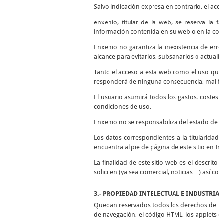
Salvo indicación expresa en contrario, el ac
enxenio, titular de la web, se reserva la
información contenida en su web o en la co
Enxenio no garantiza la inexistencia de er
alcance para evitarlos, subsanarlos o actuali
Tanto el acceso a esta web como el uso qu
responderá de ninguna consecuencia, mal fu
El usuario asumirá todos los gastos, coste
condiciones de uso.
Enxenio no se responsabiliza del estado de 
Los datos correspondientes a la titularida
encuentra al pie de página de este sitio en I
La finalidad de este sitio web es el descrit
soliciten (ya sea comercial, noticias…) así 
3.- PROPIEDAD INTELECTUAL E INDUSTRI
Quedan reservados todos los derechos de Pr
de navegación, el código HTML, los applets d