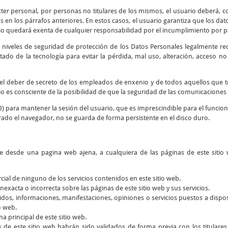
cter personal, por personas no titulares de los mismos, el usuario deberá, co
 en los párrafos anteriores. En estos casos, el usuario garantiza que los d
io quedará exenta de cualquier responsabilidad por el incumplimiento por par
 niveles de seguridad de protección de los Datos Personales legalmente re
tado de la tecnología para evitar la pérdida, mal uso, alteración, acceso n
y el deber de secreto de los empleados de enxenio y de todos aquellos que 
rio es consciente de la posibilidad de que la seguridad de las comunicaciones 
D) para mantener la sesión del usuario, que es imprescindible para el funcio
rado el navegador, no se guarda de forma persistente en el disco duro.
ce desde una pagina web ajena, a cualquiera de las páginas de este sitio 
rcial de ninguno de los servicios contenidos en este sitio web.
nexacta o incorrecta sobre las páginas de este sitio web y sus servicios.
dos, informaciones, manifestaciones, opiniones o servicios puestos a dispos
o web.
a principal de este sitio web.
s de este sitio web habrán sido validados de forma previa con los titular