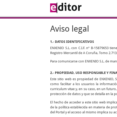
Aviso legal
1.- DATOS IDENTIFICATIVOS
ENXENIO S.L. con C.I.F. nº B-15879653 tiene
Registro Mercantil de A Coruña, Tomo 2.713,
Para comunicarse con ENXENIO S.L. de manera
2.- PROPIEDAD, USO RESPONSABLE Y FIN
Este sitio web es propiedad de ENXENIO, S.
como facilitar a los usuarios la informaci
curriculum vitae y, en su caso, en un futuro,
protección de datos y que se detalla en la p
El hecho de acceder a este sitio web impli
de la política establecida en materia de pro
del Portal y el acceso al mismo implica su ac