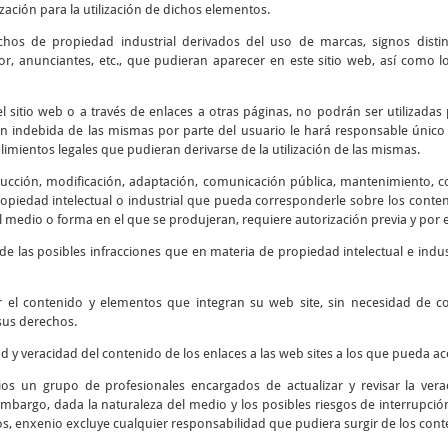
ización para la utilización de dichos elementos.
chos de propiedad industrial derivados del uso de marcas, signos disti
r, anunciantes, etc., que pudieran aparecer en este sitio web, así como
 sitio web o a través de enlaces a otras páginas, no podrán ser utilizadas 
ión indebida de las mismas por parte del usuario le hará responsable único 
mientos legales que pudieran derivarse de la utilización de las mismas.
cción, modificación, adaptación, comunicación pública, mantenimiento, corr
piedad intelectual o industrial que pueda corresponderle sobre los contenid
 medio o forma en el que se produjeran, requiere autorización previa y por e
e las posibles infracciones que en materia de propiedad intelectual e indus
r el contenido y elementos que integran su web site, sin necesidad de 
sus derechos.
ad y veracidad del contenido de los enlaces a las web sites a los que pueda 
os un grupo de profesionales encargados de actualizar y revisar la verac
embargo, dada la naturaleza del medio y los posibles riesgos de interrupción 
os, enxenio excluye cualquier responsabilidad que pudiera surgir de los cont