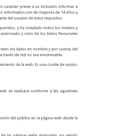
n carácter previo a su inclusión, informar a
atos informados son de mayores de 14 años y
te del usuario de estos requisitos.
queridos, y ha instalado todos los medios y
o autorizado y robo de los Datos Personales
traten los datos en nombre y por cuenta del
a través de red no sea invulnerable.
namiento de la web. Es una cookie de sesión,
web se realizará conforme a las siguientes
ición del público en la página web desde la
es de las páginas webs enlazadas, no siendo