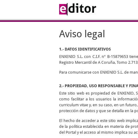
Aviso legal
1.- DATOS IDENTIFICATIVOS
ENXENIO S.L. con C.I.F. nº B-15879653 tiene
Registro Mercantil de A Coruña, Tomo 2.713,
Para comunicarse con ENXENIO S.L. de manera
2.- PROPIEDAD, USO RESPONSABLE Y FIN
Este sitio web es propiedad de ENXENIO, S.
como facilitar a los usuarios la informaci
curriculum vitae y, en su caso, en un futuro,
protección de datos y que se detalla en la p
El hecho de acceder a este sitio web impli
de la política establecida en materia de pro
del Portal y el acceso al mismo implica su ac