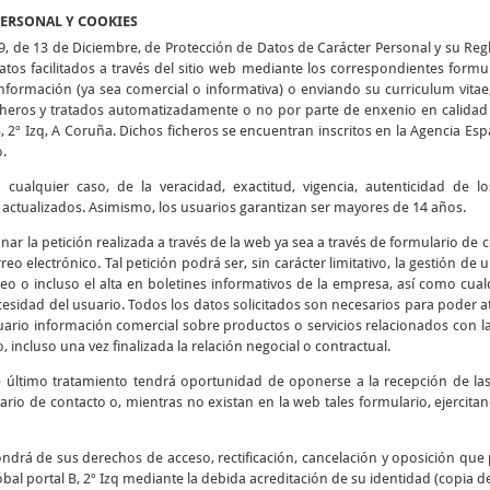
PERSONAL Y COOKIES
9, de 13 de Diciembre, de Protección de Datos de Carácter Personal y su Re
tos facilitados a través del sitio web mediante los correspondientes formu
 información (ya sea comercial o informativa) o enviando su curriculum vitae
icheros y tratados automatizadamente o no por parte de enxenio en calidad 
B, 2º Izq, A Coruña. Dichos ficheros se encuentran inscritos en la Agencia E
o.
cualquier caso, de la veracidad, exactitud, vigencia, autenticidad de 
tualizados. Asimismo, los usuarios garantizan ser mayores de 14 años.
ionar la petición realizada a través de la web ya sea a través de formulario de
reo electrónico. Tal petición podrá ser, sin carácter limitativo, la gestión de
eo o incluso el alta en boletines informativos de la empresa, así como cualq
esidad del usuario. Todos los datos solicitados son necesarios para poder at
usuario información comercial sobre productos o servicios relacionados con l
, incluso una vez finalizada la relación negocial o contractual.
e último tratamiento tendrá oportunidad de oponerse a la recepción de l
ario de contacto o, mientras no existan en la web tales formulario, ejercit
ndrá de sus derechos de acceso, rectificación, cancelación y oposición que 
bal portal B, 2º Izq mediante la debida acreditación de su identidad (copia d