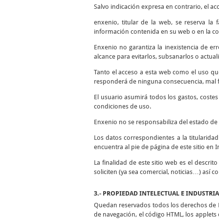
Salvo indicación expresa en contrario, el ac
enxenio, titular de la web, se reserva la
información contenida en su web o en la co
Enxenio no garantiza la inexistencia de er
alcance para evitarlos, subsanarlos o actuali
Tanto el acceso a esta web como el uso qu
responderá de ninguna consecuencia, mal fu
El usuario asumirá todos los gastos, coste
condiciones de uso.
Enxenio no se responsabiliza del estado de 
Los datos correspondientes a la titularida
encuentra al pie de página de este sitio en I
La finalidad de este sitio web es el descrit
soliciten (ya sea comercial, noticias…) así 
3.- PROPIEDAD INTELECTUAL E INDUSTRI
Quedan reservados todos los derechos de Pr
de navegación, el código HTML, los applets d