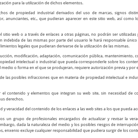
ización para la utilización de dichos elementos.
chos de propiedad industrial derivados del uso de marcas, signos disti
r, anunciantes, etc., que pudieran aparecer en este sitio web, así como
 sitio web o a través de enlaces a otras páginas, no podrán ser utilizadas 
ión indebida de las mismas por parte del usuario le hará responsable único 
mientos legales que pudieran derivarse de la utilización de las mismas.
cción, modificación, adaptación, comunicación pública, mantenimiento, corr
piedad intelectual o industrial que pueda corresponderle sobre los contenid
 medio o forma en el que se produjeran, requiere autorización previa y por e
e las posibles infracciones que en materia de propiedad intelectual e indus
r el contenido y elementos que integran su web site, sin necesidad de 
sus derechos.
ad y veracidad del contenido de los enlaces a las web sites a los que pueda 
os un grupo de profesionales encargados de actualizar y revisar la verac
embargo, dada la naturaleza del medio y los posibles riesgos de interrupción 
os, enxenio excluye cualquier responsabilidad que pudiera surgir de los cont