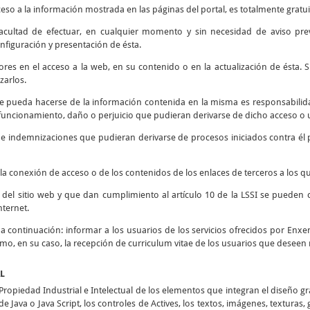
ceso a la información mostrada en las páginas del portal, es totalmente gratui
 facultad de efectuar, en cualquier momento y sin necesidad de aviso prev
nfiguración y presentación de ésta.
rores en el acceso a la web, en su contenido o en la actualización de ésta
zarlos.
e pueda hacerse de la información contenida en la misma es responsabilidad
ncionamiento, daño o perjuicio que pudieran derivarse de dicho acceso o u
s e indemnizaciones que pudieran derivarse de procesos iniciados contra él 
la conexión de acceso o de los contenidos de los enlaces de terceros a los qu
d del sitio web y que dan cumplimiento al artículo 10 de la LSSI se pueden 
nternet.
o a continuación: informar a los usuarios de los servicios ofrecidos por Enxen
como, en su caso, la recepción de curriculum vitae de los usuarios que deseen 
AL
opiedad Industrial e Intelectual de los elementos que integran el diseño g
e Java o Java Script, los controles de Actives, los textos, imágenes, texturas,