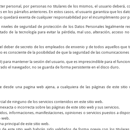
cter personal, por personas no titulares de los mismos, el usuario deberá, co
 en los párrafos anteriores. En estos casos, el usuario garantiza que los d
io quedará exenta de cualquier responsabilidad por el incumplimiento por par
 niveles de seguridad de protección de los Datos Personales legalmente re
tado de la tecnología para evitar la pérdida, mal uso, alteración, acceso n
y el deber de secreto de los empleados de enxenio y de todos aquellos que 
rio es consciente de la posibilidad de que la seguridad de las comunicaciones 
D) para mantener la sesión del usuario, que es imprescindible para el funcio
rado el navegador, no se guarda de forma persistente en el disco duro.
ce desde una pagina web ajena, a cualquiera de las páginas de este sitio 
rcial de ninguno de los servicios contenidos en este sitio web.
nexacta o incorrecta sobre las páginas de este sitio web y sus servicios.
dos, informaciones, manifestaciones, opiniones o servicios puestos a dispos
o web.
a principal de este sitio web.
s de este sitio web habrán sido validados de forma previa con los titular