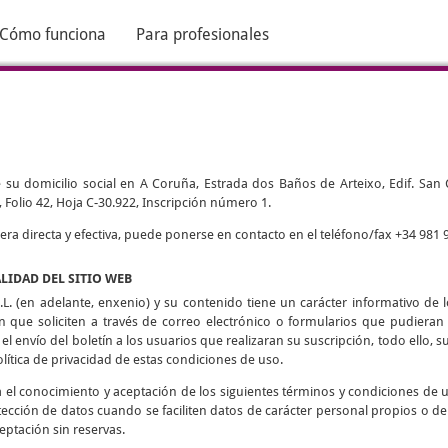
Cómo funciona
Para profesionales
 su domicilio social en A Coruña, Estrada dos Baños de Arteixo, Edif. San Cri
 Folio 42, Hoja C-30.922, Inscripción número 1.
 directa y efectiva, puede ponerse en contacto en el teléfono/fax +34 981 9
ALIDAD DEL SITIO WEB
L. (en adelante, enxenio) y su contenido tiene un carácter informativo de lo
ón que soliciten a través de correo electrónico o formularios que pudieran h
 el envío del boletín a los usuarios que realizaran su suscripción, todo ello, su
olítica de privacidad de estas condiciones de uso.
ca el conocimiento y aceptación de los siguientes términos y condiciones de 
tección de datos cuando se faciliten datos de carácter personal propios o de
eptación sin reservas.