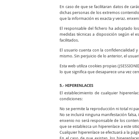
En caso de que se facilitaran datos de cará
dichas personas de los extremos contenidos
que la información es exacta y veraz. enxen
El responsable del fichero ha adoptado los
medidas técnicas a disposición según el es
facilitados.
El usuario cuenta con la confidencialidad 
mismo. Sin perjuicio de lo anterior, el usua
Esta web utiliza cookies propias (JSESSIONI
lo que significa que desaparece una vez cer
5.- HIPERENLACES
El establecimiento de cualquier hiperenla
condiciones:
No se permite la reproducción ni total ni pa
No se incluirá ninguna manifestación falsa, i
enxenio no será responsable de los conteni
que se establezca un hiperenlace a este siti
Cualquier hiperenlace se efectuará a la págin
En el caso de que existan, los hiperenlace