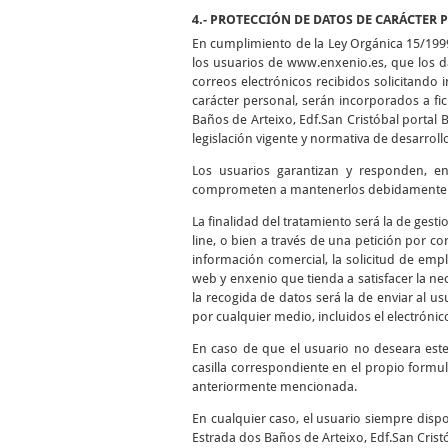
4.- PROTECCIÓN DE DATOS DE CARÁCTER 
En cumplimiento de la Ley Orgánica 15/199
los usuarios de www.enxenio.es, que los da
correos electrónicos recibidos solicitando
carácter personal, serán incorporados a f
Baños de Arteixo, Edf.San Cristóbal portal 
legislación vigente y normativa de desarroll
Los usuarios garantizan y responden, en 
comprometen a mantenerlos debidamente ac
La finalidad del tratamiento será la de gest
line, o bien a través de una petición por cor
información comercial, la solicitud de empl
web y enxenio que tienda a satisfacer la nec
la recogida de datos será la de enviar al 
por cualquier medio, incluidos el electrónico
En caso de que el usuario no deseara est
casilla correspondiente en el propio formul
anteriormente mencionada.
En cualquier caso, el usuario siempre dispo
Estrada dos Baños de Arteixo, Edf.San Cristó