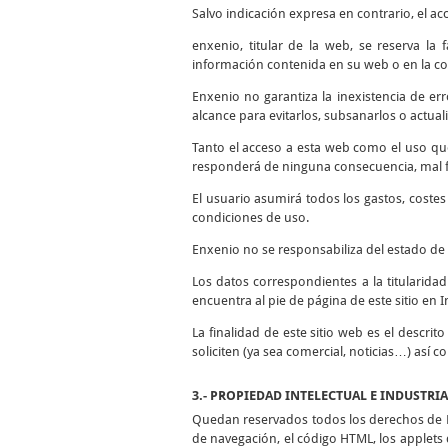
Salvo indicación expresa en contrario, el ac
enxenio, titular de la web, se reserva la
información contenida en su web o en la co
Enxenio no garantiza la inexistencia de er
alcance para evitarlos, subsanarlos o actuali
Tanto el acceso a esta web como el uso qu
responderá de ninguna consecuencia, mal fu
El usuario asumirá todos los gastos, coste
condiciones de uso.
Enxenio no se responsabiliza del estado de 
Los datos correspondientes a la titularida
encuentra al pie de página de este sitio en I
La finalidad de este sitio web es el descrit
soliciten (ya sea comercial, noticias…) así 
3.- PROPIEDAD INTELECTUAL E INDUSTRI
Quedan reservados todos los derechos de Pr
de navegación, el código HTML, los applets d