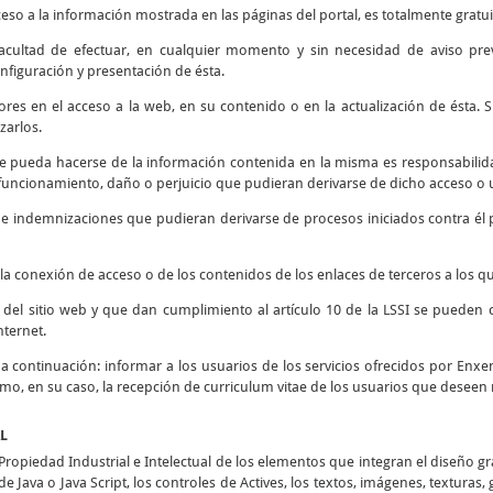
ceso a la información mostrada en las páginas del portal, es totalmente gratui
 facultad de efectuar, en cualquier momento y sin necesidad de aviso prev
nfiguración y presentación de ésta.
rores en el acceso a la web, en su contenido o en la actualización de ésta
zarlos.
e pueda hacerse de la información contenida en la misma es responsabilidad
ncionamiento, daño o perjuicio que pudieran derivarse de dicho acceso o u
s e indemnizaciones que pudieran derivarse de procesos iniciados contra él 
la conexión de acceso o de los contenidos de los enlaces de terceros a los qu
d del sitio web y que dan cumplimiento al artículo 10 de la LSSI se pueden 
nternet.
o a continuación: informar a los usuarios de los servicios ofrecidos por Enxen
como, en su caso, la recepción de curriculum vitae de los usuarios que deseen 
AL
opiedad Industrial e Intelectual de los elementos que integran el diseño g
e Java o Java Script, los controles de Actives, los textos, imágenes, texturas,