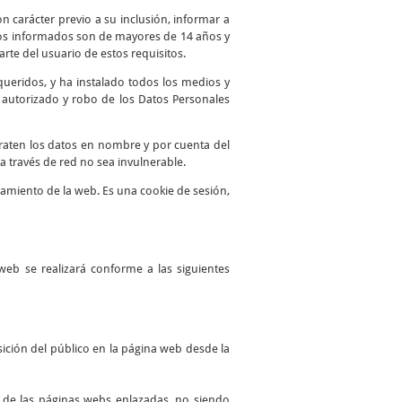
n carácter previo a su inclusión, informar a
atos informados son de mayores de 14 años y
te del usuario de estos requisitos.
queridos, y ha instalado todos los medios y
o autorizado y robo de los Datos Personales
traten los datos en nombre y por cuenta del
a través de red no sea invulnerable.
namiento de la web. Es una cookie de sesión,
web se realizará conforme a las siguientes
ición del público en la página web desde la
es de las páginas webs enlazadas, no siendo