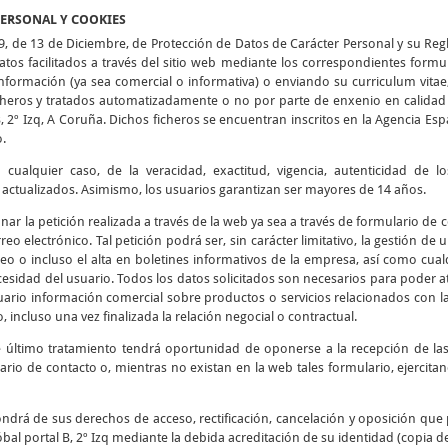
PERSONAL Y COOKIES
9, de 13 de Diciembre, de Protección de Datos de Carácter Personal y su Re
tos facilitados a través del sitio web mediante los correspondientes formu
 información (ya sea comercial o informativa) o enviando su curriculum vitae
icheros y tratados automatizadamente o no por parte de enxenio en calidad 
B, 2º Izq, A Coruña. Dichos ficheros se encuentran inscritos en la Agencia E
o.
cualquier caso, de la veracidad, exactitud, vigencia, autenticidad de 
tualizados. Asimismo, los usuarios garantizan ser mayores de 14 años.
ionar la petición realizada a través de la web ya sea a través de formulario de
reo electrónico. Tal petición podrá ser, sin carácter limitativo, la gestión de
eo o incluso el alta en boletines informativos de la empresa, así como cualq
esidad del usuario. Todos los datos solicitados son necesarios para poder at
usuario información comercial sobre productos o servicios relacionados con l
, incluso una vez finalizada la relación negocial o contractual.
e último tratamiento tendrá oportunidad de oponerse a la recepción de l
ario de contacto o, mientras no existan en la web tales formulario, ejercit
ndrá de sus derechos de acceso, rectificación, cancelación y oposición que 
bal portal B, 2º Izq mediante la debida acreditación de su identidad (copia d