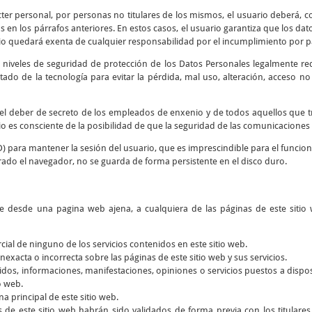
cter personal, por personas no titulares de los mismos, el usuario deberá, co
 en los párrafos anteriores. En estos casos, el usuario garantiza que los d
io quedará exenta de cualquier responsabilidad por el incumplimiento por par
 niveles de seguridad de protección de los Datos Personales legalmente re
tado de la tecnología para evitar la pérdida, mal uso, alteración, acceso n
y el deber de secreto de los empleados de enxenio y de todos aquellos que 
rio es consciente de la posibilidad de que la seguridad de las comunicaciones 
D) para mantener la sesión del usuario, que es imprescindible para el funcio
rado el navegador, no se guarda de forma persistente en el disco duro.
ce desde una pagina web ajena, a cualquiera de las páginas de este sitio 
rcial de ninguno de los servicios contenidos en este sitio web.
nexacta o incorrecta sobre las páginas de este sitio web y sus servicios.
dos, informaciones, manifestaciones, opiniones o servicios puestos a dispos
o web.
a principal de este sitio web.
s de este sitio web habrán sido validados de forma previa con los titular