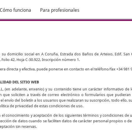
Cómo funciona
Para profesionales
 su domicilio social en A Coruña, Estrada dos Baños de Arteixo, Edif. San Cri
 Folio 42, Hoja C-30.922, Inscripción número 1.
 directa y efectiva, puede ponerse en contacto en el teléfono/fax +34 981 9
ALIDAD DEL SITIO WEB
L. (en adelante, enxenio) y su contenido tiene un carácter informativo de lo
ón que soliciten a través de correo electrónico o formularios que pudieran h
 el envío del boletín a los usuarios que realizaran su suscripción, todo ello, su
olítica de privacidad de estas condiciones de uso.
ca el conocimiento y aceptación de los siguientes términos y condiciones de 
tección de datos cuando se faciliten datos de carácter personal propios o de
eptación sin reservas.