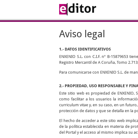
Aviso legal
1.- DATOS IDENTIFICATIVOS
ENXENIO S.L. con C.I.F. nº B-15879653 tiene
Registro Mercantil de A Coruña, Tomo 2.713,
Para comunicarse con ENXENIO S.L. de manera
2.- PROPIEDAD, USO RESPONSABLE Y FIN
Este sitio web es propiedad de ENXENIO, S.
como facilitar a los usuarios la informaci
curriculum vitae y, en su caso, en un futuro,
protección de datos y que se detalla en la p
El hecho de acceder a este sitio web impli
de la política establecida en materia de pro
del Portal y el acceso al mismo implica su ac