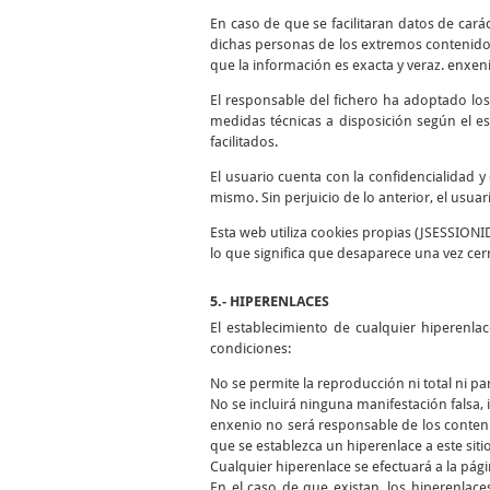
En caso de que se facilitaran datos de cará
dichas personas de los extremos contenidos
que la información es exacta y veraz. enxen
El responsable del fichero ha adoptado los
medidas técnicas a disposición según el es
facilitados.
El usuario cuenta con la confidencialidad 
mismo. Sin perjuicio de lo anterior, el usua
Esta web utiliza cookies propias (JSESSIONI
lo que significa que desaparece una vez cer
5.- HIPERENLACES
El establecimiento de cualquier hiperenla
condiciones:
No se permite la reproducción ni total ni pa
No se incluirá ninguna manifestación falsa, i
enxenio no será responsable de los conteni
que se establezca un hiperenlace a este siti
Cualquier hiperenlace se efectuará a la págin
En el caso de que existan, los hiperenlace