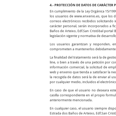
4.- PROTECCIÓN DE DATOS DE CARÁCTER 
En cumplimiento de la Ley Orgánica 15/199
los usuarios de www.enxenio.es, que los da
correos electrónicos recibidos solicitando
carácter personal, serán incorporados a f
Baños de Arteixo, Edf.San Cristóbal portal 
legislación vigente y normativa de desarroll
Los usuarios garantizan y responden, en 
comprometen a mantenerlos debidamente ac
La finalidad del tratamiento será la de gest
line, o bien a través de una petición por cor
información comercial, la solicitud de empl
web y enxenio que tienda a satisfacer la nec
la recogida de datos será la de enviar al 
por cualquier medio, incluidos el electrónico
En caso de que el usuario no deseara est
casilla correspondiente en el propio formul
anteriormente mencionada.
En cualquier caso, el usuario siempre dispo
Estrada dos Baños de Arteixo, Edf.San Cristó