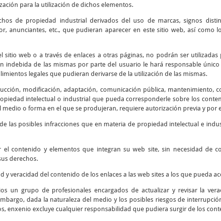
ización para la utilización de dichos elementos.
chos de propiedad industrial derivados del uso de marcas, signos disti
r, anunciantes, etc., que pudieran aparecer en este sitio web, así como
 sitio web o a través de enlaces a otras páginas, no podrán ser utilizadas 
ión indebida de las mismas por parte del usuario le hará responsable único 
mientos legales que pudieran derivarse de la utilización de las mismas.
cción, modificación, adaptación, comunicación pública, mantenimiento, corr
piedad intelectual o industrial que pueda corresponderle sobre los contenid
 medio o forma en el que se produjeran, requiere autorización previa y por e
e las posibles infracciones que en materia de propiedad intelectual e indus
r el contenido y elementos que integran su web site, sin necesidad de 
sus derechos.
ad y veracidad del contenido de los enlaces a las web sites a los que pueda 
os un grupo de profesionales encargados de actualizar y revisar la verac
embargo, dada la naturaleza del medio y los posibles riesgos de interrupción 
os, enxenio excluye cualquier responsabilidad que pudiera surgir de los cont