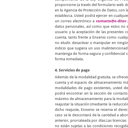
proporcione (a través del formulario web de
en la Agencia de Protección de Datos, con la
establezca. Usted podrá ejercer en cualqui
un correo electrónico a
contacto@e-ditor.
datos personales, así como que estos no se
usuario y la aceptación de las presentes 
cuenta, tanto frente a Enxenio como cualqu
no eludir, desactivar o manipular en ningún
indicio que sugiera un uso malintencionad
mantenga de forma segura y confidencial s
forma inmediata.
4. Servicios de pago
Además de la modalidad gratuita, se ofrece
cuenta y el espacio de almacenamiento máx
modalidades de pago existentes, usted de
podrá encontrar en la sección de contact
máximo de almacenamiento para la modalidad
reajustar la situación (mediante la reducció
dicho reajuste, Enxenio se reserva el der
caso se le descontará de la cantidad a abo
anterior, prorrateada por días.Las licenci
no están sujetas a las condiciones recogid