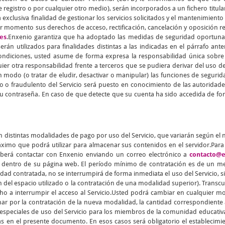
 registro o por cualquier otro medio), serán incorporados a un fichero titul
 exclusiva finalidad de gestionar los servicios solicitados y el mantenimiento
er momento sus derechos de acceso, rectificación, cancelación y oposición 
es
.Enxenio garantiza que ha adoptado las medidas de seguridad oportunas 
rán utilizados para finalidades distintas a las indicadas en el párrafo ant
condiciones, usted asume de forma expresa la responsabilidad única sobre 
ier otra responsabilidad frente a terceros que se pudiera derivar del uso 
 modo (o tratar de eludir, desactivar o manipular) las funciones de segurida
o o fraudulento del Servicio será puesto en conocimiento de las autorid
u contraseña. En caso de que detecte que su cuenta ha sido accedida de for
n distintas modalidades de pago por uso del Servicio, que variarán según el
imo que podrá utilizar para almacenar sus contenidos en el servidor.Para f
berá contactar con Enxenio enviando un correo electrónico a
contacto@e
o dentro de su página web. El período mínimo de contratación es de un me
 contratada, no se interrumpirá de forma inmediata el uso del Servicio, si
n del espacio utilizado o la contratación de una modalidad superior). Transcur
echo a interrumpir el acceso al Servicio.Usted podrá cambiar en cualquier
nar por la contratación de la nueva modalidad, la cantidad correspondiente a
as especiales de uso del Servicio para los miembros de la comunidad educativ
as en el presente documento. En esos casos será obligatorio el establecimi