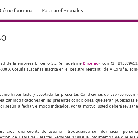
Cómo funciona
Para profesionales
so
edad de la empresa Enxenio S.L. (en adelante
Enxenio
), con CIF B15879653
 15008 A Coruña (España), inscrita en el Registro Mercantil de A Coruña, Tomo
d asume haber leído y aceptado las presentes Condiciones de uso (se recom
realizar modificaciones en las presentes condiciones, que serán publicadas 
vigor según la fecha y el modo indicados. Por tal motivo, usted deberá revisa
eberá crear una cuenta de usuario introduciendo su información persona
ección de Datos de Carácter Personal (LOPD) le informamos de que los 