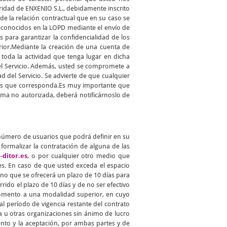
aridad de ENXENIO S.L., debidamente inscrito
 de la relación contractual que en su caso se
reconocidos en la LOPD mediante el envío de
para garantizar la confidencialidad de los
erior.Mediante la creación de una cuenta de
toda la actividad que tenga lugar en dicha
del Servicio. Además, usted se compromete a
d del Servicio. Se advierte de que cualquier
ades que corresponda.Es muy importante que
ma no autorizada, deberá notificárnoslo de
 número de usuarios que podrá definir en su
ormalizar la contratación de alguna de las
-ditor.es
, o por cualquier otro medio que
s. En caso de que usted exceda el espacio
no que se ofrecerá un plazo de 10 días para
rido el plazo de 10 días y de no ser efectivo
 momento a una modalidad superior, en cuyo
l período de vigencia restante del contrato
a u otras organizaciones sin ánimo de lucro
ento y la aceptación, por ambas partes y de