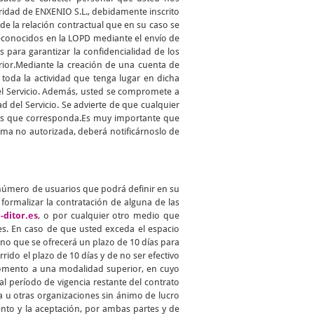
aridad de ENXENIO S.L., debidamente inscrito
 de la relación contractual que en su caso se
reconocidos en la LOPD mediante el envío de
para garantizar la confidencialidad de los
erior.Mediante la creación de una cuenta de
toda la actividad que tenga lugar en dicha
del Servicio. Además, usted se compromete a
d del Servicio. Se advierte de que cualquier
ades que corresponda.Es muy importante que
ma no autorizada, deberá notificárnoslo de
 número de usuarios que podrá definir en su
ormalizar la contratación de alguna de las
-ditor.es
, o por cualquier otro medio que
s. En caso de que usted exceda el espacio
no que se ofrecerá un plazo de 10 días para
rido el plazo de 10 días y de no ser efectivo
 momento a una modalidad superior, en cuyo
l período de vigencia restante del contrato
a u otras organizaciones sin ánimo de lucro
ento y la aceptación, por ambas partes y de