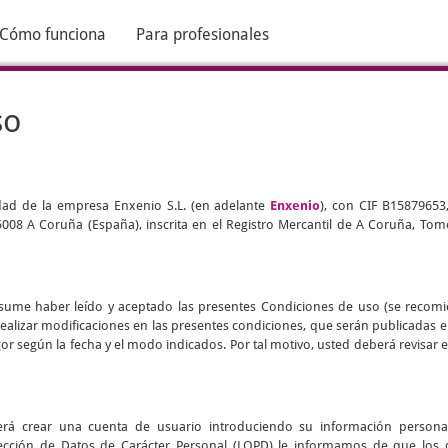
Cómo funciona
Para profesionales
so
edad de la empresa Enxenio S.L. (en adelante
Enxenio
), con CIF B15879653
 15008 A Coruña (España), inscrita en el Registro Mercantil de A Coruña, Tomo
d asume haber leído y aceptado las presentes Condiciones de uso (se recom
realizar modificaciones en las presentes condiciones, que serán publicadas 
vigor según la fecha y el modo indicados. Por tal motivo, usted deberá revisa
eberá crear una cuenta de usuario introduciendo su información persona
ección de Datos de Carácter Personal (LOPD) le informamos de que los 