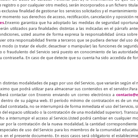
 registro o por cualquier otro medio), serán incorporados a un fichero titul
 exclusiva finalidad de gestionar los servicios solicitados y el mantenimiento
er momento sus derechos de acceso, rectificación, cancelación y oposición 
es
.Enxenio garantiza que ha adoptado las medidas de seguridad oportunas 
rán utilizados para finalidades distintas a las indicadas en el párrafo ant
condiciones, usted asume de forma expresa la responsabilidad única sobre 
ier otra responsabilidad frente a terceros que se pudiera derivar del uso 
 modo (o tratar de eludir, desactivar o manipular) las funciones de segurida
o o fraudulento del Servicio será puesto en conocimiento de las autorid
u contraseña. En caso de que detecte que su cuenta ha sido accedida de for
n distintas modalidades de pago por uso del Servicio, que variarán según el
imo que podrá utilizar para almacenar sus contenidos en el servidor.Para f
berá contactar con Enxenio enviando un correo electrónico a
contacto@e
o dentro de su página web. El período mínimo de contratación es de un me
 contratada, no se interrumpirá de forma inmediata el uso del Servicio, si
n del espacio utilizado o la contratación de una modalidad superior). Transcur
echo a interrumpir el acceso al Servicio.Usted podrá cambiar en cualquier
nar por la contratación de la nueva modalidad, la cantidad correspondiente a
as especiales de uso del Servicio para los miembros de la comunidad educativ
as en el presente documento. En esos casos será obligatorio el establecimi