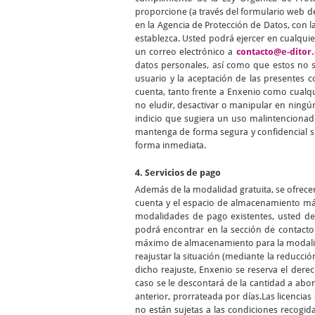
proporcione (a través del formulario web de
en la Agencia de Protección de Datos, con la
establezca. Usted podrá ejercer en cualqui
un correo electrónico a
contacto@e-ditor.
datos personales, así como que estos no se
usuario y la aceptación de las presentes 
cuenta, tanto frente a Enxenio como cualqu
no eludir, desactivar o manipular en ningún
indicio que sugiera un uso malintencionad
mantenga de forma segura y confidencial s
forma inmediata.
4. Servicios de pago
Además de la modalidad gratuita, se ofrece
cuenta y el espacio de almacenamiento máx
modalidades de pago existentes, usted de
podrá encontrar en la sección de contact
máximo de almacenamiento para la modalidad
reajustar la situación (mediante la reducció
dicho reajuste, Enxenio se reserva el der
caso se le descontará de la cantidad a abo
anterior, prorrateada por días.Las licenci
no están sujetas a las condiciones recogid