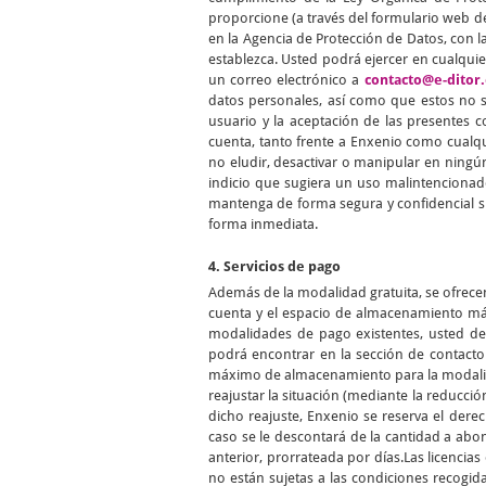
proporcione (a través del formulario web de
en la Agencia de Protección de Datos, con la
establezca. Usted podrá ejercer en cualqui
un correo electrónico a
contacto@e-ditor.
datos personales, así como que estos no se
usuario y la aceptación de las presentes 
cuenta, tanto frente a Enxenio como cualqu
no eludir, desactivar o manipular en ningún
indicio que sugiera un uso malintencionad
mantenga de forma segura y confidencial s
forma inmediata.
4. Servicios de pago
Además de la modalidad gratuita, se ofrece
cuenta y el espacio de almacenamiento máx
modalidades de pago existentes, usted de
podrá encontrar en la sección de contact
máximo de almacenamiento para la modalidad
reajustar la situación (mediante la reducció
dicho reajuste, Enxenio se reserva el der
caso se le descontará de la cantidad a abo
anterior, prorrateada por días.Las licenci
no están sujetas a las condiciones recogid