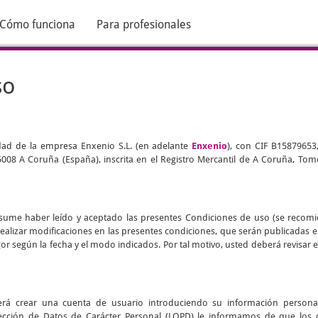
Cómo funciona
Para profesionales
so
edad de la empresa Enxenio S.L. (en adelante
Enxenio
), con CIF B15879653
 15008 A Coruña (España), inscrita en el Registro Mercantil de A Coruña, Tomo
d asume haber leído y aceptado las presentes Condiciones de uso (se recom
realizar modificaciones en las presentes condiciones, que serán publicadas 
vigor según la fecha y el modo indicados. Por tal motivo, usted deberá revisa
eberá crear una cuenta de usuario introduciendo su información persona
ección de Datos de Carácter Personal (LOPD) le informamos de que los 