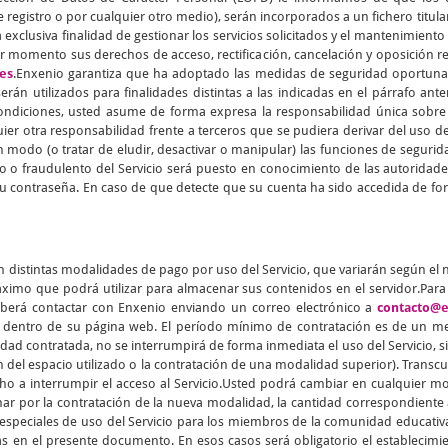
 registro o por cualquier otro medio), serán incorporados a un fichero titul
 exclusiva finalidad de gestionar los servicios solicitados y el mantenimiento
er momento sus derechos de acceso, rectificación, cancelación y oposición 
es
.Enxenio garantiza que ha adoptado las medidas de seguridad oportunas 
rán utilizados para finalidades distintas a las indicadas en el párrafo ant
condiciones, usted asume de forma expresa la responsabilidad única sobre 
ier otra responsabilidad frente a terceros que se pudiera derivar del uso 
 modo (o tratar de eludir, desactivar o manipular) las funciones de segurida
o o fraudulento del Servicio será puesto en conocimiento de las autorid
u contraseña. En caso de que detecte que su cuenta ha sido accedida de for
n distintas modalidades de pago por uso del Servicio, que variarán según el
imo que podrá utilizar para almacenar sus contenidos en el servidor.Para f
berá contactar con Enxenio enviando un correo electrónico a
contacto@e
o dentro de su página web. El período mínimo de contratación es de un me
 contratada, no se interrumpirá de forma inmediata el uso del Servicio, si
n del espacio utilizado o la contratación de una modalidad superior). Transcur
echo a interrumpir el acceso al Servicio.Usted podrá cambiar en cualquier
nar por la contratación de la nueva modalidad, la cantidad correspondiente a
as especiales de uso del Servicio para los miembros de la comunidad educativ
as en el presente documento. En esos casos será obligatorio el establecimi