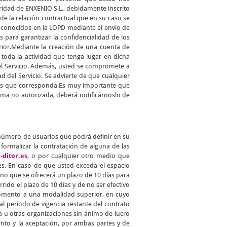
aridad de ENXENIO S.L., debidamente inscrito
 de la relación contractual que en su caso se
reconocidos en la LOPD mediante el envío de
para garantizar la confidencialidad de los
erior.Mediante la creación de una cuenta de
toda la actividad que tenga lugar en dicha
del Servicio. Además, usted se compromete a
d del Servicio. Se advierte de que cualquier
ades que corresponda.Es muy importante que
ma no autorizada, deberá notificárnoslo de
 número de usuarios que podrá definir en su
ormalizar la contratación de alguna de las
-ditor.es
, o por cualquier otro medio que
s. En caso de que usted exceda el espacio
no que se ofrecerá un plazo de 10 días para
rido el plazo de 10 días y de no ser efectivo
 momento a una modalidad superior, en cuyo
l período de vigencia restante del contrato
a u otras organizaciones sin ánimo de lucro
ento y la aceptación, por ambas partes y de