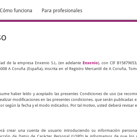
Cómo funciona
Para profesionales
so
edad de la empresa Enxenio S.L. (en adelante
Enxenio
), con CIF B15879653
 15008 A Coruña (España), inscrita en el Registro Mercantil de A Coruña, Tomo
d asume haber leído y aceptado las presentes Condiciones de uso (se recom
realizar modificaciones en las presentes condiciones, que serán publicadas 
vigor según la fecha y el modo indicados. Por tal motivo, usted deberá revisa
eberá crear una cuenta de usuario introduciendo su información persona
ección de Datos de Carácter Personal (LOPD) le informamos de que los 