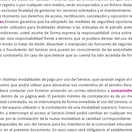
 registro o por cualquier otro medio), serán incorporados a un fichero titul
 exclusiva finalidad de gestionar los servicios solicitados y el mantenimiento
er momento sus derechos de acceso, rectificación, cancelación y oposición 
es
.Enxenio garantiza que ha adoptado las medidas de seguridad oportunas 
rán utilizados para finalidades distintas a las indicadas en el párrafo ant
condiciones, usted asume de forma expresa la responsabilidad única sobre 
ier otra responsabilidad frente a terceros que se pudiera derivar del uso 
 modo (o tratar de eludir, desactivar o manipular) las funciones de segurida
o o fraudulento del Servicio será puesto en conocimiento de las autorid
u contraseña. En caso de que detecte que su cuenta ha sido accedida de for
n distintas modalidades de pago por uso del Servicio, que variarán según el
imo que podrá utilizar para almacenar sus contenidos en el servidor.Para f
berá contactar con Enxenio enviando un correo electrónico a
contacto@e
o dentro de su página web. El período mínimo de contratación es de un me
 contratada, no se interrumpirá de forma inmediata el uso del Servicio, si
n del espacio utilizado o la contratación de una modalidad superior). Transcur
echo a interrumpir el acceso al Servicio.Usted podrá cambiar en cualquier
nar por la contratación de la nueva modalidad, la cantidad correspondiente a
as especiales de uso del Servicio para los miembros de la comunidad educativ
as en el presente documento. En esos casos será obligatorio el establecimi