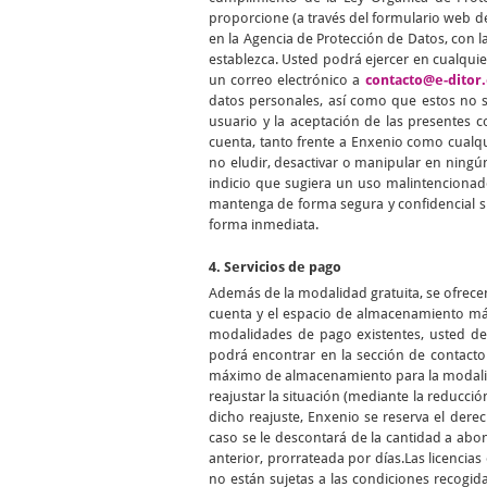
proporcione (a través del formulario web de
en la Agencia de Protección de Datos, con la
establezca. Usted podrá ejercer en cualqui
un correo electrónico a
contacto@e-ditor.
datos personales, así como que estos no se
usuario y la aceptación de las presentes 
cuenta, tanto frente a Enxenio como cualqu
no eludir, desactivar o manipular en ningún
indicio que sugiera un uso malintencionad
mantenga de forma segura y confidencial s
forma inmediata.
4. Servicios de pago
Además de la modalidad gratuita, se ofrece
cuenta y el espacio de almacenamiento máx
modalidades de pago existentes, usted de
podrá encontrar en la sección de contact
máximo de almacenamiento para la modalidad
reajustar la situación (mediante la reducció
dicho reajuste, Enxenio se reserva el der
caso se le descontará de la cantidad a abo
anterior, prorrateada por días.Las licenci
no están sujetas a las condiciones recogid