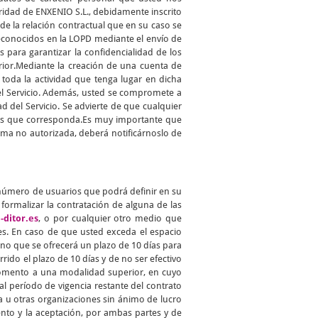
aridad de ENXENIO S.L., debidamente inscrito
 de la relación contractual que en su caso se
reconocidos en la LOPD mediante el envío de
para garantizar la confidencialidad de los
erior.Mediante la creación de una cuenta de
toda la actividad que tenga lugar en dicha
del Servicio. Además, usted se compromete a
d del Servicio. Se advierte de que cualquier
ades que corresponda.Es muy importante que
ma no autorizada, deberá notificárnoslo de
 número de usuarios que podrá definir en su
ormalizar la contratación de alguna de las
-ditor.es
, o por cualquier otro medio que
s. En caso de que usted exceda el espacio
no que se ofrecerá un plazo de 10 días para
rido el plazo de 10 días y de no ser efectivo
 momento a una modalidad superior, en cuyo
l período de vigencia restante del contrato
a u otras organizaciones sin ánimo de lucro
ento y la aceptación, por ambas partes y de