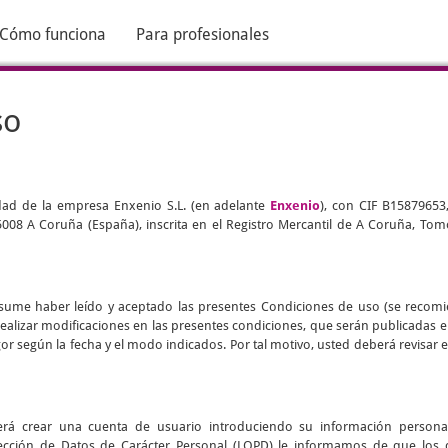
Cómo funciona
Para profesionales
so
edad de la empresa Enxenio S.L. (en adelante
Enxenio
), con CIF B15879653
 15008 A Coruña (España), inscrita en el Registro Mercantil de A Coruña, Tomo
d asume haber leído y aceptado las presentes Condiciones de uso (se recom
realizar modificaciones en las presentes condiciones, que serán publicadas 
vigor según la fecha y el modo indicados. Por tal motivo, usted deberá revisa
eberá crear una cuenta de usuario introduciendo su información persona
ección de Datos de Carácter Personal (LOPD) le informamos de que los 