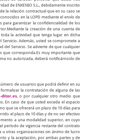
aridad de ENXENIO S.L., debidamente inscrito
 de la relación contractual que en su caso se
reconocidos en la LOPD mediante el envío de
para garantizar la confidencialidad de los
erior.Mediante la creación de una cuenta de
toda la actividad que tenga lugar en dicha
del Servicio. Además, usted se compromete a
d del Servicio. Se advierte de que cualquier
ades que corresponda.Es muy importante que
ma no autorizada, deberá notificárnoslo de
 número de usuarios que podrá definir en su
ormalizar la contratación de alguna de las
-ditor.es
, o por cualquier otro medio que
s. En caso de que usted exceda el espacio
no que se ofrecerá un plazo de 10 días para
rido el plazo de 10 días y de no ser efectivo
 momento a una modalidad superior, en cuyo
l período de vigencia restante del contrato
a u otras organizaciones sin ánimo de lucro
ento y la aceptación, por ambas partes y de