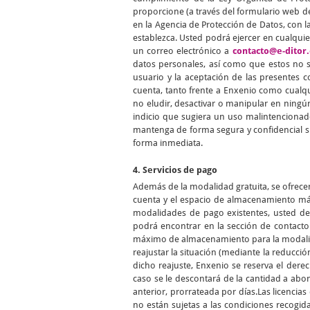
proporcione (a través del formulario web de
en la Agencia de Protección de Datos, con la
establezca. Usted podrá ejercer en cualqui
un correo electrónico a
contacto@e-ditor.
datos personales, así como que estos no se
usuario y la aceptación de las presentes 
cuenta, tanto frente a Enxenio como cualqu
no eludir, desactivar o manipular en ningún
indicio que sugiera un uso malintencionad
mantenga de forma segura y confidencial s
forma inmediata.
4. Servicios de pago
Además de la modalidad gratuita, se ofrece
cuenta y el espacio de almacenamiento máx
modalidades de pago existentes, usted de
podrá encontrar en la sección de contact
máximo de almacenamiento para la modalidad
reajustar la situación (mediante la reducció
dicho reajuste, Enxenio se reserva el der
caso se le descontará de la cantidad a abo
anterior, prorrateada por días.Las licenci
no están sujetas a las condiciones recogid