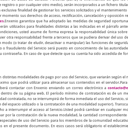
 registro o por cualquier otro medio), serán incorporados a un fichero titul
 exclusiva finalidad de gestionar los servicios solicitados y el mantenimiento
er momento sus derechos de acceso, rectificación, cancelación y oposición 
es
.Enxenio garantiza que ha adoptado las medidas de seguridad oportunas 
rán utilizados para finalidades distintas a las indicadas en el párrafo ant
condiciones, usted asume de forma expresa la responsabilidad única sobre 
ier otra responsabilidad frente a terceros que se pudiera derivar del uso 
 modo (o tratar de eludir, desactivar o manipular) las funciones de segurida
o o fraudulento del Servicio será puesto en conocimiento de las autorid
u contraseña. En caso de que detecte que su cuenta ha sido accedida de for
n distintas modalidades de pago por uso del Servicio, que variarán según el
imo que podrá utilizar para almacenar sus contenidos en el servidor.Para f
berá contactar con Enxenio enviando un correo electrónico a
contacto@e
o dentro de su página web. El período mínimo de contratación es de un me
 contratada, no se interrumpirá de forma inmediata el uso del Servicio, si
n del espacio utilizado o la contratación de una modalidad superior). Transcur
echo a interrumpir el acceso al Servicio.Usted podrá cambiar en cualquier
nar por la contratación de la nueva modalidad, la cantidad correspondiente a
as especiales de uso del Servicio para los miembros de la comunidad educativ
as en el presente documento. En esos casos será obligatorio el establecimi