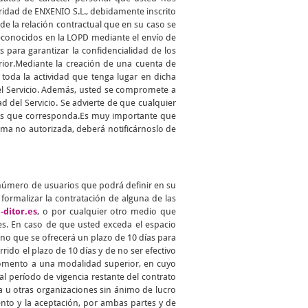
aridad de ENXENIO S.L., debidamente inscrito
 de la relación contractual que en su caso se
reconocidos en la LOPD mediante el envío de
para garantizar la confidencialidad de los
erior.Mediante la creación de una cuenta de
toda la actividad que tenga lugar en dicha
del Servicio. Además, usted se compromete a
d del Servicio. Se advierte de que cualquier
ades que corresponda.Es muy importante que
ma no autorizada, deberá notificárnoslo de
 número de usuarios que podrá definir en su
ormalizar la contratación de alguna de las
-ditor.es
, o por cualquier otro medio que
s. En caso de que usted exceda el espacio
no que se ofrecerá un plazo de 10 días para
rido el plazo de 10 días y de no ser efectivo
 momento a una modalidad superior, en cuyo
l período de vigencia restante del contrato
a u otras organizaciones sin ánimo de lucro
ento y la aceptación, por ambas partes y de