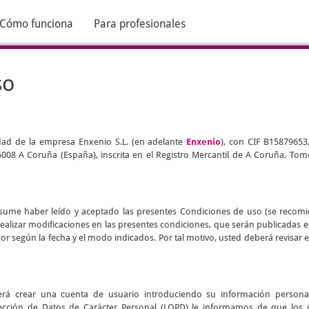
Cómo funciona
Para profesionales
so
edad de la empresa Enxenio S.L. (en adelante
Enxenio
), con CIF B15879653
 15008 A Coruña (España), inscrita en el Registro Mercantil de A Coruña, Tomo
d asume haber leído y aceptado las presentes Condiciones de uso (se recom
realizar modificaciones en las presentes condiciones, que serán publicadas 
vigor según la fecha y el modo indicados. Por tal motivo, usted deberá revisa
eberá crear una cuenta de usuario introduciendo su información persona
ección de Datos de Carácter Personal (LOPD) le informamos de que los 