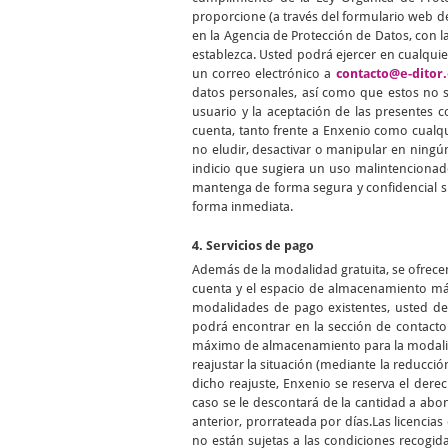
proporcione (a través del formulario web de
en la Agencia de Protección de Datos, con la
establezca. Usted podrá ejercer en cualqui
un correo electrónico a
contacto@e-ditor.
datos personales, así como que estos no se
usuario y la aceptación de las presentes 
cuenta, tanto frente a Enxenio como cualqu
no eludir, desactivar o manipular en ningún
indicio que sugiera un uso malintencionad
mantenga de forma segura y confidencial s
forma inmediata.
4. Servicios de pago
Además de la modalidad gratuita, se ofrece
cuenta y el espacio de almacenamiento máx
modalidades de pago existentes, usted de
podrá encontrar en la sección de contact
máximo de almacenamiento para la modalidad
reajustar la situación (mediante la reducció
dicho reajuste, Enxenio se reserva el der
caso se le descontará de la cantidad a abo
anterior, prorrateada por días.Las licenci
no están sujetas a las condiciones recogid