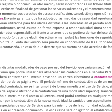
 registro o por cualquier otro medio), serán incorporados a un fichero titul
 exclusiva finalidad de gestionar los servicios solicitados y el mantenimiento
er momento sus derechos de acceso, rectificación, cancelación y oposición 
es
.Enxenio garantiza que ha adoptado las medidas de seguridad oportunas 
rán utilizados para finalidades distintas a las indicadas en el párrafo ant
condiciones, usted asume de forma expresa la responsabilidad única sobre 
ier otra responsabilidad frente a terceros que se pudiera derivar del uso 
 modo (o tratar de eludir, desactivar o manipular) las funciones de segurida
o o fraudulento del Servicio será puesto en conocimiento de las autorid
u contraseña. En caso de que detecte que su cuenta ha sido accedida de for
n distintas modalidades de pago por uso del Servicio, que variarán según el
imo que podrá utilizar para almacenar sus contenidos en el servidor.Para f
berá contactar con Enxenio enviando un correo electrónico a
contacto@e
o dentro de su página web. El período mínimo de contratación es de un me
 contratada, no se interrumpirá de forma inmediata el uso del Servicio, si
n del espacio utilizado o la contratación de una modalidad superior). Transcur
echo a interrumpir el acceso al Servicio.Usted podrá cambiar en cualquier
nar por la contratación de la nueva modalidad, la cantidad correspondiente a
as especiales de uso del Servicio para los miembros de la comunidad educativ
as en el presente documento. En esos casos será obligatorio el establecimi