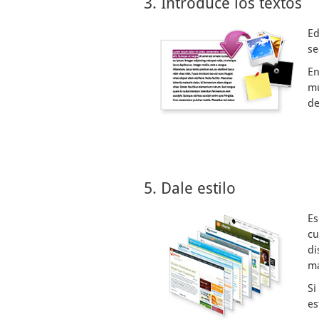
3. Introduce los textos
Ed
se
En
mu
de
5. Dale estilo
Es
cu
di
ma
Si
es