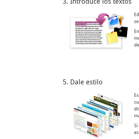
3. Introduce los textos
Ed
se
En
mu
de
5. Dale estilo
Es
cu
di
ma
Si
es