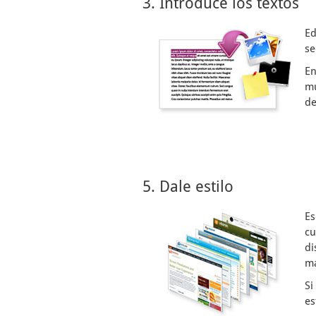
3. Introduce los textos
Ed
se
En
mu
de
5. Dale estilo
Es
cu
di
ma
Si
es