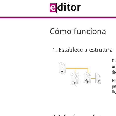
Cómo funciona
1. Establece a estrutura
De
or
di
Es
pa
li