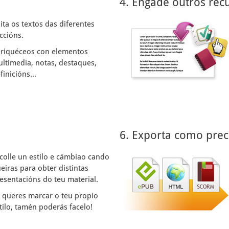
4. Engade outros rec
ita os textos das diferentes
ccións.
riquéceos con elementos
ltimedia, notas, destaques,
finicións...
6. Exporta como prec
colle un estilo e cámbiao cando
eiras para obter distintas
esentacións do teu material.
 queres marcar o teu propio
tilo, tamén poderás facelo!