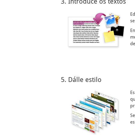
3. Introduce os textos
Ed
se
En
mu
de
5. Dálle estilo
Es
qu
pr
Se
es