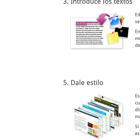
3. Introduce los textos
Ed
se
En
mu
de
5. Dale estilo
Es
cu
di
ma
Si
es