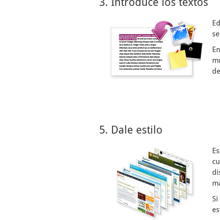
3. Introduce los textos
Ed
se
En
mu
de
5. Dale estilo
Es
cu
di
ma
Si
es