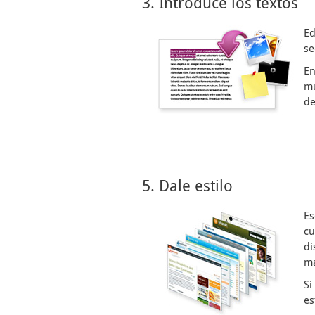
3. Introduce los textos
Ed
se
En
mu
de
5. Dale estilo
Es
cu
di
ma
Si
es