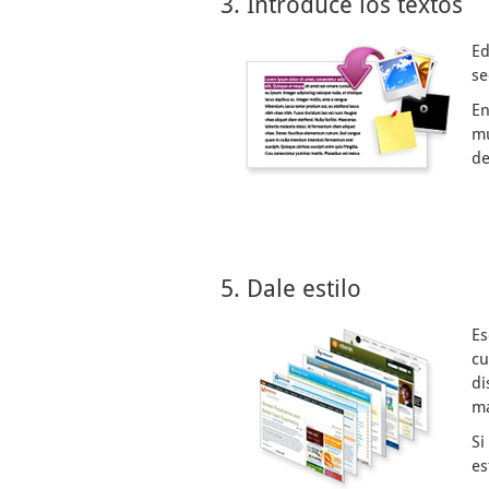
3. Introduce los textos
Ed
se
En
mu
de
5. Dale estilo
Es
cu
di
ma
Si
es