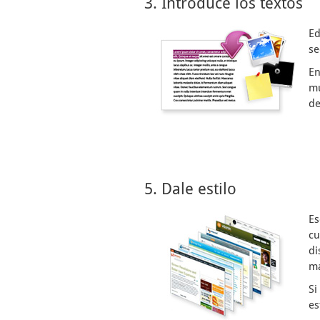
3. Introduce los textos
Ed
se
En
mu
de
5. Dale estilo
Es
cu
di
ma
Si
es