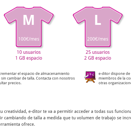
M
L
100€/mes
200€/mes
10 usuarios
25 usuarios
1 GB espacio
2 GB espacio
crementar el espacio de almacenamiento
e-ditor dispone de 
 sin cambiar de talla. Contacta con nosotros
miembros de la co
ltar precios.
otras organizacion
tu creatividad,
e-ditor
te va a permitir acceder a todas sus funcio
s ir cambiando de talla a medida que tu volumen de trabajo se inc
erramienta ofrece.