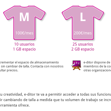
M
L
100€/mes
200€/mes
10 usuarios
25 usuarios
1 GB espacio
2 GB espacio
crementar el espacio de almacenamiento
e-ditor dispone de 
 sin cambiar de talla. Contacta con nosotros
miembros de la co
ltar precios.
otras organizacion
tu creatividad,
e-ditor
te va a permitir acceder a todas sus funcio
s ir cambiando de talla a medida que tu volumen de trabajo se inc
erramienta ofrece.