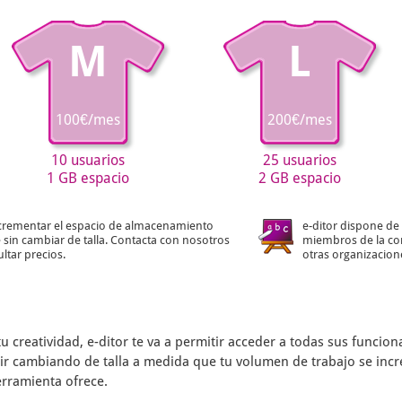
M
L
100€/mes
200€/mes
10 usuarios
25 usuarios
1 GB espacio
2 GB espacio
crementar el espacio de almacenamiento
e-ditor dispone de 
 sin cambiar de talla. Contacta con nosotros
miembros de la co
ltar precios.
otras organizacion
tu creatividad,
e-ditor
te va a permitir acceder a todas sus funcio
s ir cambiando de talla a medida que tu volumen de trabajo se inc
erramienta ofrece.