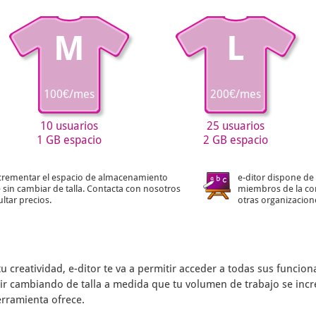
M
L
100€/mes
200€/mes
10 usuarios
25 usuarios
1 GB espacio
2 GB espacio
crementar el espacio de almacenamiento
e-ditor dispone de 
 sin cambiar de talla. Contacta con nosotros
miembros de la co
ltar precios.
otras organizacion
tu creatividad,
e-ditor
te va a permitir acceder a todas sus funcio
s ir cambiando de talla a medida que tu volumen de trabajo se inc
erramienta ofrece.