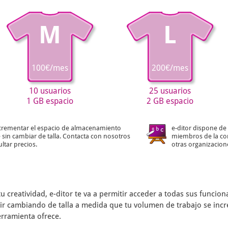
M
L
100€/mes
200€/mes
10 usuarios
25 usuarios
1 GB espacio
2 GB espacio
crementar el espacio de almacenamiento
e-ditor dispone de 
 sin cambiar de talla. Contacta con nosotros
miembros de la co
ltar precios.
otras organizacion
tu creatividad,
e-ditor
te va a permitir acceder a todas sus funcio
s ir cambiando de talla a medida que tu volumen de trabajo se inc
erramienta ofrece.