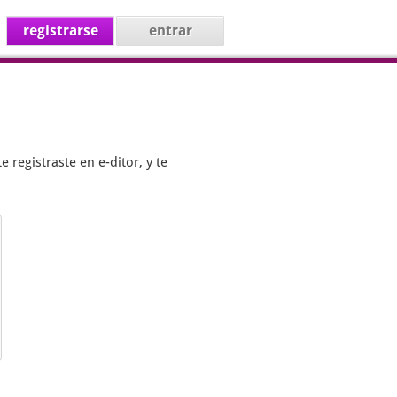
registrarse
entrar
te registraste en
e-ditor
, y te