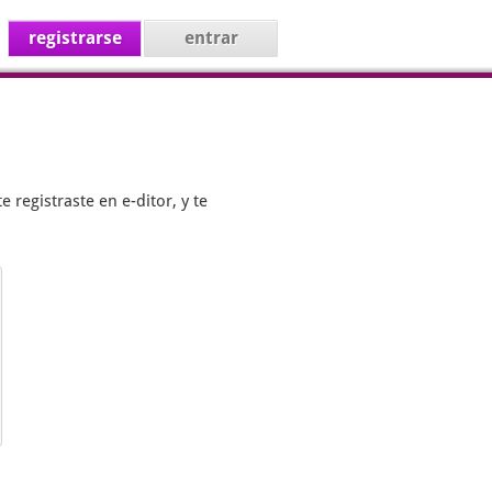
registrarse
entrar
te registraste en
e-ditor
, y te