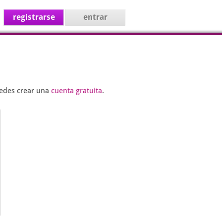
registrarse
entrar
uedes crear una
cuenta gratuita
.