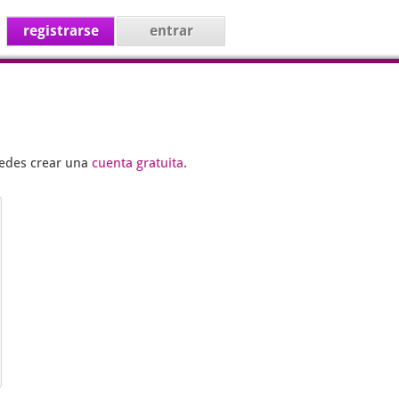
registrarse
entrar
uedes crear una
cuenta gratuita
.