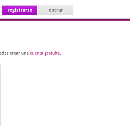
registrarse
entrar
uedes crear una
cuenta gratuita
.