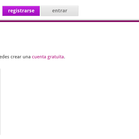
registrarse
entrar
uedes crear una
cuenta gratuita
.