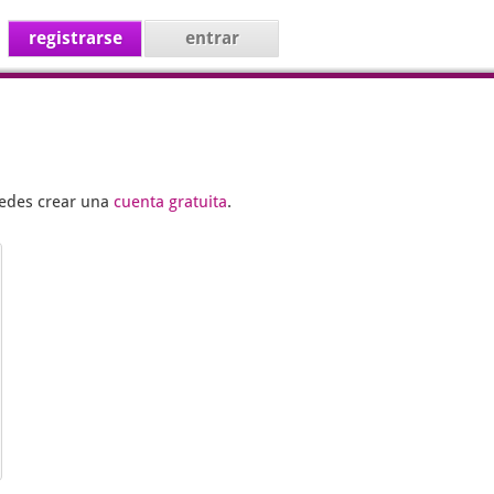
registrarse
entrar
uedes crear una
cuenta gratuita
.