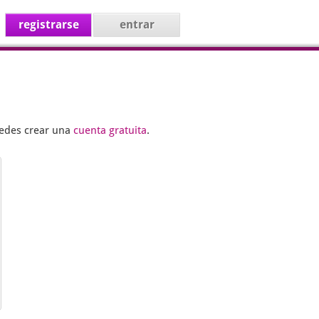
registrarse
entrar
uedes crear una
cuenta gratuita
.