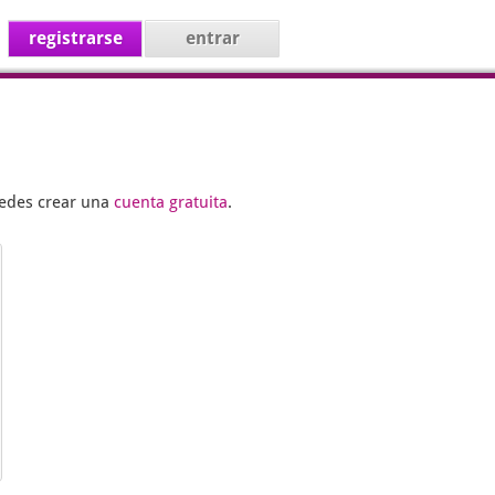
registrarse
entrar
uedes crear una
cuenta gratuita
.