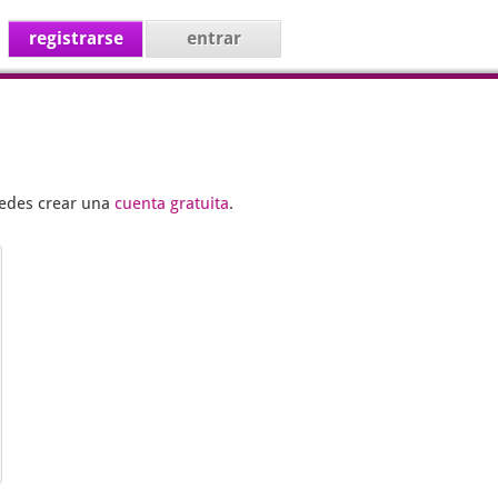
registrarse
entrar
uedes crear una
cuenta gratuita
.