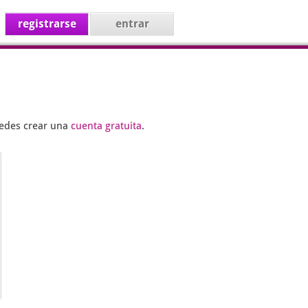
registrarse
entrar
uedes crear una
cuenta gratuita
.