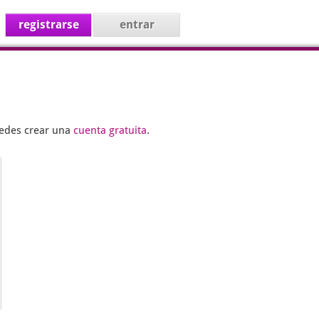
registrarse
entrar
uedes crear una
cuenta gratuita
.