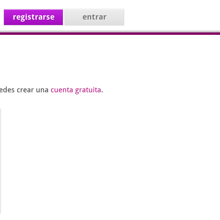
registrarse
entrar
uedes crear una
cuenta gratuita
.