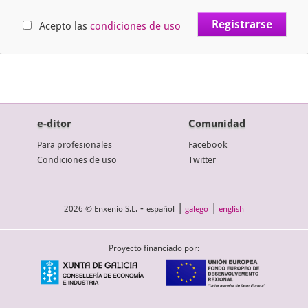
Acepto las
condiciones de uso
e-ditor
Comunidad
Para profesionales
Facebook
Condiciones de uso
Twitter
-
|
|
2026 © Enxenio S.L.
español
galego
english
Proyecto financiado por: