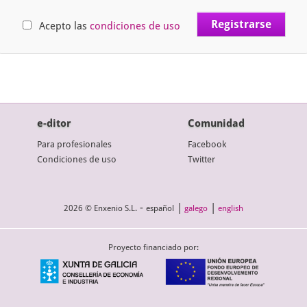
Acepto las
condiciones de uso
e-ditor
Comunidad
Para profesionales
Facebook
Condiciones de uso
Twitter
-
|
|
2026 © Enxenio S.L.
español
galego
english
Proyecto financiado por: