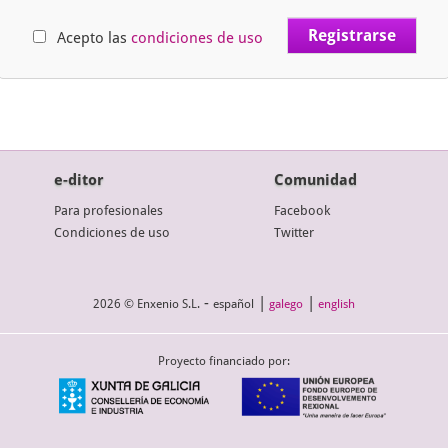
Acepto las
condiciones de uso
e-ditor
Comunidad
Para profesionales
Facebook
Condiciones de uso
Twitter
-
|
|
2026 © Enxenio S.L.
español
galego
english
Proyecto financiado por: