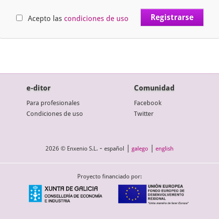
Acepto las
condiciones de uso
e-ditor
Comunidad
Para profesionales
Facebook
Condiciones de uso
Twitter
-
|
|
2026 © Enxenio S.L.
español
galego
english
Proyecto financiado por: